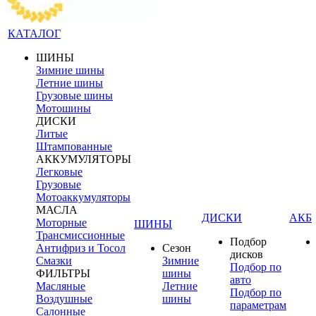
КАТАЛОГ
ШИНЫ
Зимние шины
Летние шины
Грузовые шины
Мотошины
ДИСКИ
Литые
Штампованные
АККУМУЛЯТОРЫ
Легковые
Грузовые
Мотоаккумуляторы
МАСЛА
ДИСКИ
АКБ
Моторные
ШИНЫ
Трансмиссионные
Подбор
Антифриз и Тосол
Сезон
дисков
Смазки
Зимние
Подбор по
ФИЛЬТРЫ
шины
авто
Масляные
Летние
Подбор по
Воздушные
шины
параметрам
Салонные