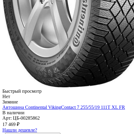
Быстрый просмотр
Нет
Зимние
Автошина Continental VikingContact 7 255/55/19 111T XL FR
В наличии
Арт: ЦБ-00285862
17 469
₽
Нашли дешевле?