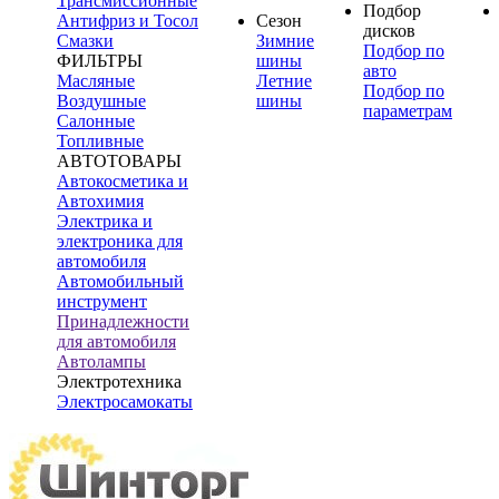
Трансмиссионные
Подбор
Антифриз и Тосол
Сезон
дисков
Смазки
Зимние
Подбор по
ФИЛЬТРЫ
шины
авто
Масляные
Летние
Подбор по
Воздушные
шины
параметрам
Салонные
Топливные
АВТОТОВАРЫ
Автокосметика и
Автохимия
Электрика и
электроника для
автомобиля
Автомобильный
инструмент
Принадлежности
для автомобиля
Автолампы
Электротехника
Электросамокаты