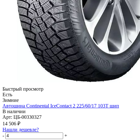
Быстрый просмотр
Есть
Зимние
Автошина Continental IceContact 2 225/60/17 103T шип
В наличии
Арт: ЦБ-00330327
14 506
₽
Нашли дешевле?
-
+