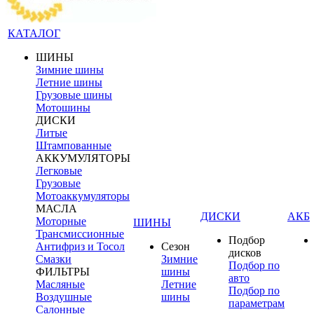
КАТАЛОГ
ШИНЫ
Зимние шины
Летние шины
Грузовые шины
Мотошины
ДИСКИ
Литые
Штампованные
АККУМУЛЯТОРЫ
Легковые
Грузовые
Мотоаккумуляторы
МАСЛА
ДИСКИ
АКБ
Моторные
ШИНЫ
Трансмиссионные
Подбор
Антифриз и Тосол
Сезон
дисков
Смазки
Зимние
Подбор по
ФИЛЬТРЫ
шины
авто
Масляные
Летние
Подбор по
Воздушные
шины
параметрам
Салонные