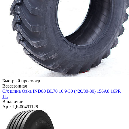
Быстрый просмотр
Всесезонная
С/х шина Ozka IND80 BL70 16,9-30 (420/80-30) 156A8 16PR
ТL
В наличии
Арт: ЦБ-00491128