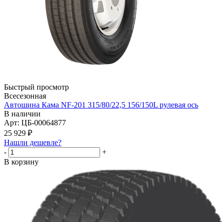
Быстрый просмотр
Всесезонная
Автошина Кама NF-201 315/80/22,5 156/150L рулевая ось
В наличии
Арт: ЦБ-00064877
25 929
₽
Нашли дешевле?
-
+
В корзину