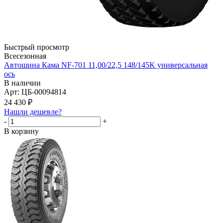
Быстрый просмотр
Всесезонная
Автошина Кама NF-701 11,00/22,5 148/145K универсальная
ось
В наличии
Арт: ЦБ-00094814
24 430
₽
Нашли дешевле?
-
+
В корзину