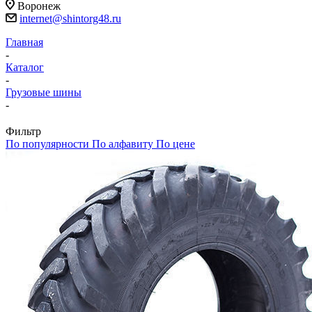
Воронеж
internet@shintorg48.ru
Главная
-
Каталог
-
Грузовые шины
-
Фильтр
По популярности
По алфавиту
По цене