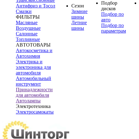
Трансмиссионные
Подбор
Антифриз и Тосол
Сезон
дисков
Смазки
Зимние
Подбор по
ФИЛЬТРЫ
шины
авто
Масляные
Летние
Подбор по
Воздушные
шины
параметрам
Салонные
Топливные
АВТОТОВАРЫ
Автокосметика и
Автохимия
Электрика и
электроника для
автомобиля
Автомобильный
инструмент
Принадлежности
для автомобиля
Автолампы
Электротехника
Электросамокаты