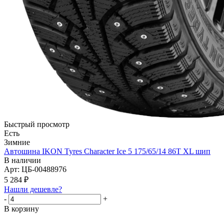
Быстрый просмотр
Есть
Зимние
Автошина IKON Tyres Character Ice 5 175/65/14 86T XL шип
В наличии
Арт: ЦБ-00488976
5 284
₽
Нашли дешевле?
-
+
В корзину