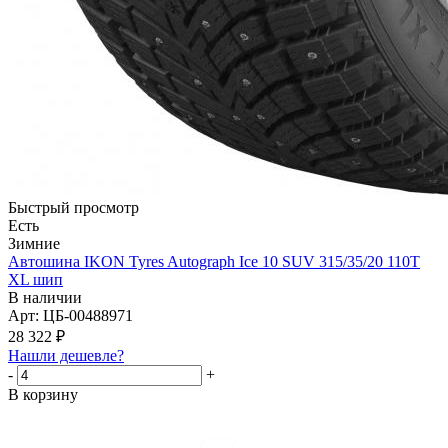
Быстрый просмотр
Есть
Зимние
Автошина IKON Tyres Autograph Ice 10 SUV 315/35/20 110T
XL шип
В наличии
Арт: ЦБ-00488971
28 322
₽
Нашли дешевле?
-
+
В корзину