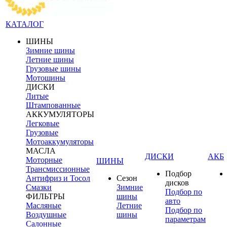
КАТАЛОГ
ШИНЫ
Зимние шины
Летние шины
Грузовые шины
Мотошины
ДИСКИ
Литые
Штампованные
АККУМУЛЯТОРЫ
Легковые
Грузовые
Мотоаккумуляторы
МАСЛА
ДИСКИ
АКБ
Моторные
ШИНЫ
Трансмиссионные
Подбор
Антифриз и Тосол
Сезон
дисков
Смазки
Зимние
Подбор по
ФИЛЬТРЫ
шины
авто
Масляные
Летние
Подбор по
Воздушные
шины
параметрам
Салонные