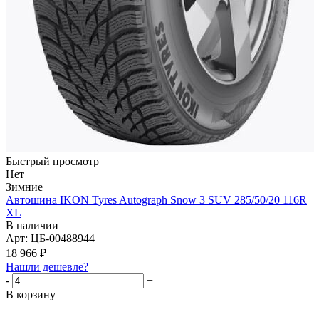
Быстрый просмотр
Нет
Зимние
Автошина IKON Tyres Autograph Snow 3 SUV 285/50/20 116R
XL
В наличии
Арт: ЦБ-00488944
18 966
₽
Нашли дешевле?
-
+
В корзину