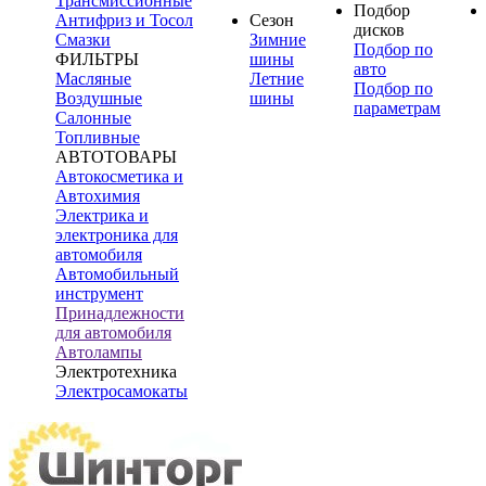
Трансмиссионные
Подбор
Антифриз и Тосол
Сезон
дисков
Смазки
Зимние
Подбор по
ФИЛЬТРЫ
шины
авто
Масляные
Летние
Подбор по
Воздушные
шины
параметрам
Салонные
Топливные
АВТОТОВАРЫ
Автокосметика и
Автохимия
Электрика и
электроника для
автомобиля
Автомобильный
инструмент
Принадлежности
для автомобиля
Автолампы
Электротехника
Электросамокаты