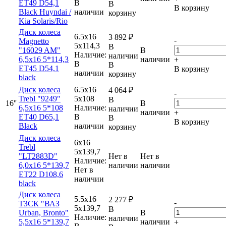
ET49 D54,1
В
В
В корзину
Black Huyndai /
наличии
корзину
Kia Solaris/Rio
Диск колеса
6.5x16
3 892
₽
-
Magnetto
5x114,3
В
"16029 AM"
В
Наличие:
наличии
6,5x16 5*114,3
наличии
+
В
В
ET45 D54,1
В корзину
наличии
корзину
black
Диск колеса
6.5x16
4 064
₽
-
Trebl "9249"
5x108
В
16''
В
6,5х16 5*108
Наличие:
наличии
наличии
+
ET40 D65,1
В
В
В корзину
Black
наличии
корзину
Диск колеса
6x16
Trebl
5x139,7
"LT2883D"
Нет в
Нет в
Наличие:
6,0x16 5*139,7
наличии
наличии
Нет в
ET22 D108,6
наличии
black
Диск колеса
5.5x16
2 277
₽
-
ТЗСК "ВАЗ
5x139,7
В
Urban, Bronto"
В
Наличие:
наличии
5,5x16 5*139,7
наличии
+