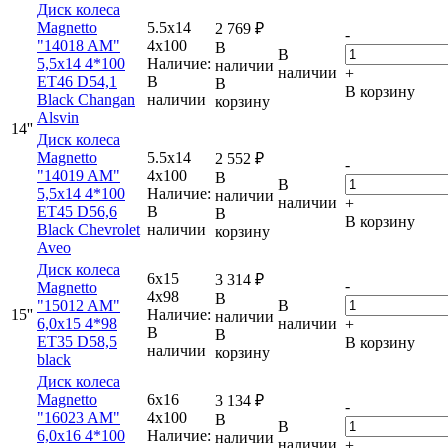
Диск колеса
Magnetto
5.5x14
2 769
₽
-
"14018 AM"
4x100
В
В
5,5x14 4*100
Наличие:
наличии
наличии
+
ET46 D54,1
В
В
В корзину
Black Changan
наличии
корзину
Alsvin
14''
Диск колеса
Magnetto
5.5x14
2 552
₽
-
"14019 AM"
4x100
В
В
5,5x14 4*100
Наличие:
наличии
наличии
+
ET45 D56,6
В
В
В корзину
Black Chevrolet
наличии
корзину
Aveo
Диск колеса
6x15
3 314
₽
-
Magnetto
4x98
В
"15012 AM"
В
15''
Наличие:
наличии
6,0x15 4*98
наличии
+
В
В
ET35 D58,5
В корзину
наличии
корзину
black
Диск колеса
Magnetto
6x16
3 134
₽
-
"16023 AM"
4x100
В
В
6,0x16 4*100
Наличие:
наличии
наличии
+