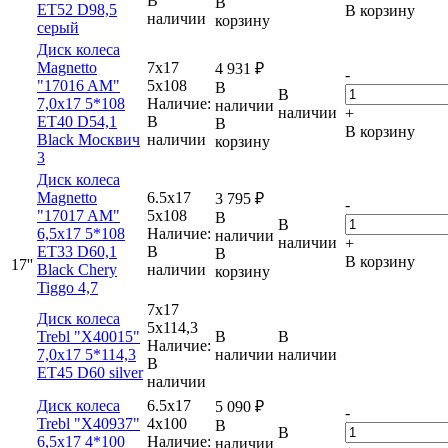
В
В
ET52 D98,5
В корзину
наличии
корзину
серый
Диск колеса
Magnetto
7x17
4 931
₽
-
"17016 AM"
5x108
В
В
7,0x17 5*108
Наличие:
наличии
наличии
+
ET40 D54,1
В
В
В корзину
Black Москвич
наличии
корзину
3
Диск колеса
Magnetto
6.5x17
3 795
₽
-
"17017 AM"
5x108
В
В
6,5x17 5*108
Наличие:
наличии
наличии
+
ET33 D60,1
В
В
В корзину
17''
Black Chery
наличии
корзину
Tiggo 4,7
7x17
Диск колеса
5x114,3
Trebl "X40015"
В
В
Наличие:
7,0x17 5*114,3
наличии
наличии
В
ET45 D60 silver
наличии
Диск колеса
6.5x17
5 090
₽
-
Trebl "X40937"
4x100
В
В
6,5х17 4*100
Наличие:
наличии