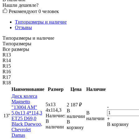
Нашли дешевле?
Рекомендуют
0 человек
Типоразмеры и наличие
Отзывы
Типоразмеры и наличие
Типоразмеры
Все размеры
R13
R14
R15
R16
R17
R18
Наименование
Размер
Цена
Наличие
Диск колеса
Magnetto
5x13
2 187
₽
-
"13004 AM"
4x114,3
В
5,0x13 4*114,3
В
13''
Наличие:
наличии
ET25 D69,0
наличии
+
В
В
Black Daewoo,
В корзину
наличии
корзину
Chevrolet
Damas