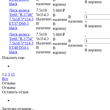
В корзину
black
наличии
корзину
Диск колеса
7.5x18
5 669
₽
-
Trebl "R-1746"
5x114,3
В
В
7,5x18 5*114,3
Наличие:
наличии
наличии
+
ET37 D66,5
В
В
В корзину
black
наличии
корзину
Диск колеса
7.5x18
5 669
₽
-
Trebl "R-1754"
5x114,3
В
В
7,5x18 5*114,3
Наличие:
наличии
наличии
+
ET48 D54,1
В
В
В корзину
black
наличии
корзину
Показать еще
1
2
3
15
Все
Отзывы
Отзывы
Оставить отзыв
Загрузка отзывов...