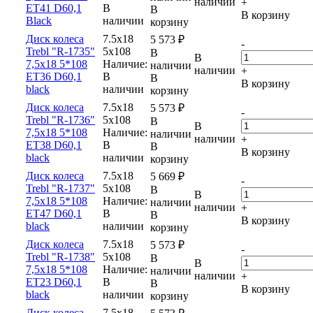
наличии
+
ET41 D60,1
В
В
В корзину
Black
наличии
корзину
Диск колеса
7.5x18
5 573
₽
-
Trebl "R-1735"
5x108
В
В
7,5x18 5*108
Наличие:
наличии
наличии
+
ET36 D60,1
В
В
В корзину
black
наличии
корзину
Диск колеса
7.5x18
5 573
₽
-
Trebl "R-1736"
5x108
В
В
7,5x18 5*108
Наличие:
наличии
наличии
+
ET38 D60,1
В
В
В корзину
black
наличии
корзину
Диск колеса
7.5x18
5 669
₽
-
Trebl "R-1737"
5x108
В
В
7,5x18 5*108
Наличие:
наличии
наличии
+
ET47 D60,1
В
В
В корзину
black
наличии
корзину
Диск колеса
7.5x18
5 573
₽
-
Trebl "R-1738"
5x108
В
В
7,5x18 5*108
Наличие:
наличии
наличии
+
ET23 D60,1
В
В
В корзину
black
наличии
корзину
Диск колеса
7.5x18