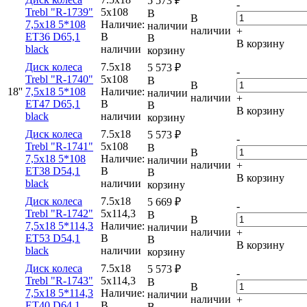
5 573
₽
-
Trebl "R-1739"
5x108
В
В
7,5x18 5*108
Наличие:
наличии
наличии
+
ET36 D65,1
В
В
В корзину
black
наличии
корзину
Диск колеса
7.5x18
5 573
₽
-
Trebl "R-1740"
5x108
В
В
18''
7,5x18 5*108
Наличие:
наличии
наличии
+
ET47 D65,1
В
В
В корзину
black
наличии
корзину
Диск колеса
7.5x18
5 573
₽
-
Trebl "R-1741"
5x108
В
В
7,5x18 5*108
Наличие:
наличии
наличии
+
ET38 D54,1
В
В
В корзину
black
наличии
корзину
Диск колеса
7.5x18
5 669
₽
-
Trebl "R-1742"
5x114,3
В
В
7,5x18 5*114,3
Наличие:
наличии
наличии
+
ET53 D54,1
В
В
В корзину
black
наличии
корзину
Диск колеса
7.5x18
5 573
₽
-
Trebl "R-1743"
5x114,3
В
В
7,5x18 5*114,3
Наличие:
наличии
наличии
+
ET40 D64,1
В
В