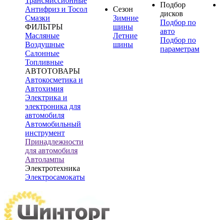
Трансмиссионные
Подбор
Антифриз и Тосол
Сезон
дисков
Смазки
Зимние
Подбор по
ФИЛЬТРЫ
шины
авто
Масляные
Летние
Подбор по
Воздушные
шины
параметрам
Салонные
Топливные
АВТОТОВАРЫ
Автокосметика и
Автохимия
Электрика и
электроника для
автомобиля
Автомобильный
инструмент
Принадлежности
для автомобиля
Автолампы
Электротехника
Электросамокаты