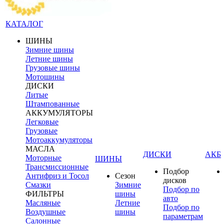
КАТАЛОГ
ШИНЫ
Зимние шины
Летние шины
Грузовые шины
Мотошины
ДИСКИ
Литые
Штампованные
АККУМУЛЯТОРЫ
Легковые
Грузовые
Мотоаккумуляторы
МАСЛА
ДИСКИ
АКБ
Моторные
ШИНЫ
Трансмиссионные
Подбор
Антифриз и Тосол
Сезон
дисков
Смазки
Зимние
Подбор по
ФИЛЬТРЫ
шины
авто
Масляные
Летние
Подбор по
Воздушные
шины
параметрам
Салонные