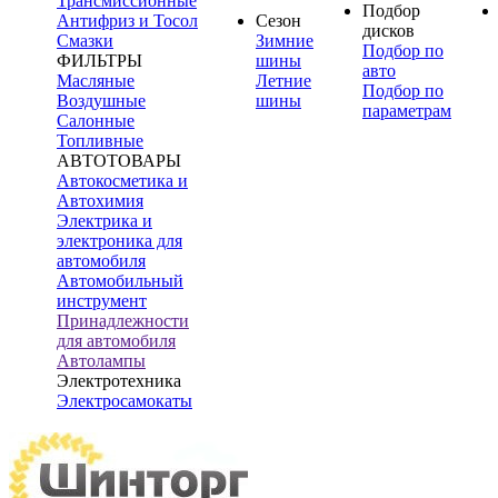
Трансмиссионные
Подбор
Антифриз и Тосол
Сезон
дисков
Смазки
Зимние
Подбор по
ФИЛЬТРЫ
шины
авто
Масляные
Летние
Подбор по
Воздушные
шины
параметрам
Салонные
Топливные
АВТОТОВАРЫ
Автокосметика и
Автохимия
Электрика и
электроника для
автомобиля
Автомобильный
инструмент
Принадлежности
для автомобиля
Автолампы
Электротехника
Электросамокаты