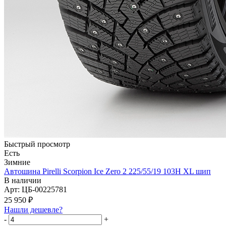
Быстрый просмотр
Есть
Зимние
Автошина Pirelli Scorpion Ice Zero 2 225/55/19 103H XL шип
В наличии
Арт: ЦБ-00225781
25 950
₽
Нашли дешевле?
-
+