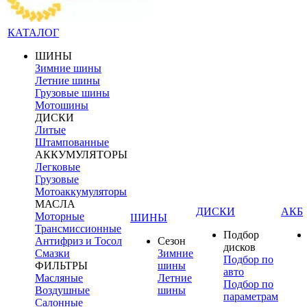
КАТАЛОГ
ШИНЫ
Зимние шины
Летние шины
Грузовые шины
Мотошины
ДИСКИ
Литые
Штампованные
АККУМУЛЯТОРЫ
Легковые
Грузовые
Мотоаккумуляторы
МАСЛА
ДИСКИ
АКБ
Моторные
ШИНЫ
Трансмиссионные
Подбор
Антифриз и Тосол
Сезон
дисков
Смазки
Зимние
Подбор по
ФИЛЬТРЫ
шины
авто
Масляные
Летние
Подбор по
Воздушные
шины
параметрам
Салонные