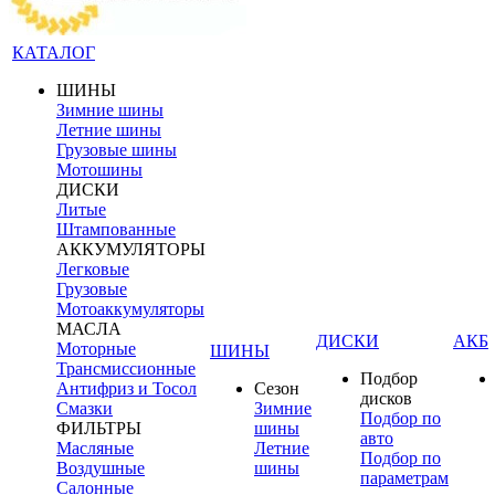
КАТАЛОГ
ШИНЫ
Зимние шины
Летние шины
Грузовые шины
Мотошины
ДИСКИ
Литые
Штампованные
АККУМУЛЯТОРЫ
Легковые
Грузовые
Мотоаккумуляторы
МАСЛА
ДИСКИ
АКБ
Моторные
ШИНЫ
Трансмиссионные
Подбор
Антифриз и Тосол
Сезон
дисков
Смазки
Зимние
Подбор по
ФИЛЬТРЫ
шины
авто
Масляные
Летние
Подбор по
Воздушные
шины
параметрам
Салонные