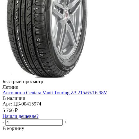
Быстрый просмотр
Летние
Автошина Centara Vanti Touring Z3 215/65/16 98V
В наличии
Арт: ЦБ-00415974
5 766
₽
Нашли дешевле?
-
+
В корзину