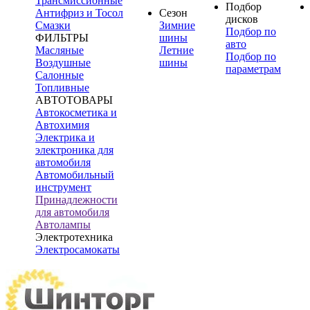
Трансмиссионные
Подбор
Антифриз и Тосол
Сезон
дисков
Смазки
Зимние
Подбор по
ФИЛЬТРЫ
шины
авто
Масляные
Летние
Подбор по
Воздушные
шины
параметрам
Салонные
Топливные
АВТОТОВАРЫ
Автокосметика и
Автохимия
Электрика и
электроника для
автомобиля
Автомобильный
инструмент
Принадлежности
для автомобиля
Автолампы
Электротехника
Электросамокаты