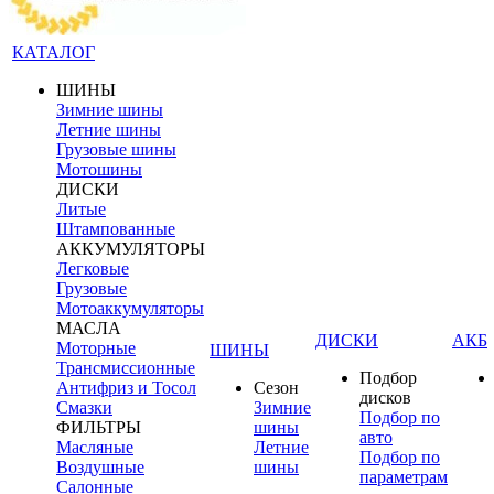
КАТАЛОГ
ШИНЫ
Зимние шины
Летние шины
Грузовые шины
Мотошины
ДИСКИ
Литые
Штампованные
АККУМУЛЯТОРЫ
Легковые
Грузовые
Мотоаккумуляторы
МАСЛА
ДИСКИ
АКБ
Моторные
ШИНЫ
Трансмиссионные
Подбор
Антифриз и Тосол
Сезон
дисков
Смазки
Зимние
Подбор по
ФИЛЬТРЫ
шины
авто
Масляные
Летние
Подбор по
Воздушные
шины
параметрам
Салонные