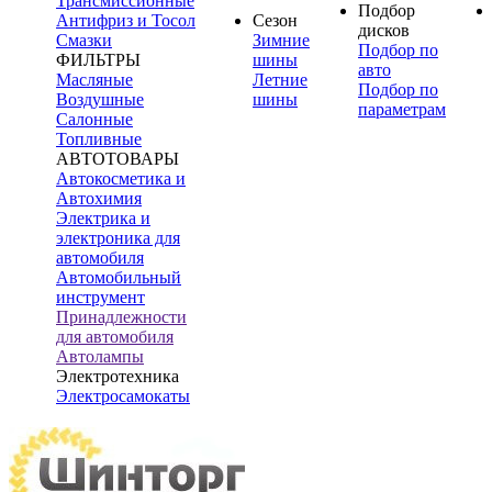
Трансмиссионные
Подбор
Антифриз и Тосол
Сезон
дисков
Смазки
Зимние
Подбор по
ФИЛЬТРЫ
шины
авто
Масляные
Летние
Подбор по
Воздушные
шины
параметрам
Салонные
Топливные
АВТОТОВАРЫ
Автокосметика и
Автохимия
Электрика и
электроника для
автомобиля
Автомобильный
инструмент
Принадлежности
для автомобиля
Автолампы
Электротехника
Электросамокаты