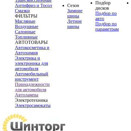
Трансмиссионные
Подбор
Антифриз и Тосол
Сезон
дисков
Смазки
Зимние
Подбор по
ФИЛЬТРЫ
шины
авто
Масляные
Летние
Подбор по
Воздушные
шины
параметрам
Салонные
Топливные
АВТОТОВАРЫ
Автокосметика и
Автохимия
Электрика и
электроника для
автомобиля
Автомобильный
инструмент
Принадлежности
для автомобиля
Автолампы
Электротехника
Электросамокаты