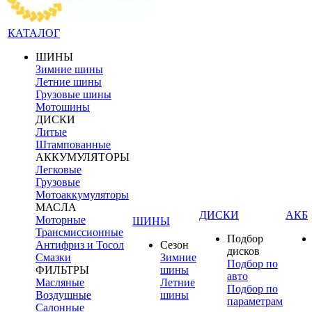
КАТАЛОГ
ШИНЫ
Зимние шины
Летние шины
Грузовые шины
Мотошины
ДИСКИ
Литые
Штампованные
АККУМУЛЯТОРЫ
Легковые
Грузовые
Мотоаккумуляторы
МАСЛА
ДИСКИ
АКБ
Моторные
ШИНЫ
Трансмиссионные
Подбор
Антифриз и Тосол
Сезон
дисков
Смазки
Зимние
Подбор по
ФИЛЬТРЫ
шины
авто
Масляные
Летние
Подбор по
Воздушные
шины
параметрам
Салонные