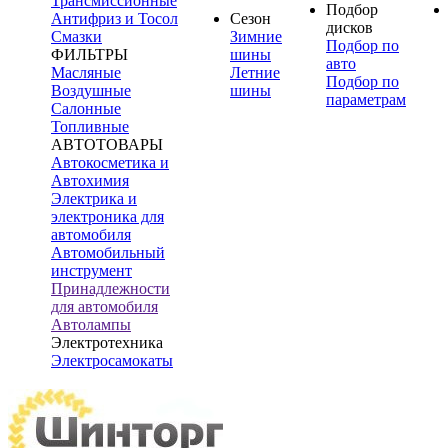
Трансмиссионные
Подбор
Антифриз и Тосол
Сезон
дисков
Смазки
Зимние
Подбор по
ФИЛЬТРЫ
шины
авто
Масляные
Летние
Подбор по
Воздушные
шины
параметрам
Салонные
Топливные
АВТОТОВАРЫ
Автокосметика и
Автохимия
Электрика и
электроника для
автомобиля
Автомобильный
инструмент
Принадлежности
для автомобиля
Автолампы
Электротехника
Электросамокаты