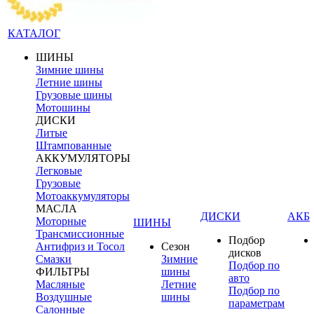
КАТАЛОГ
ШИНЫ
Зимние шины
Летние шины
Грузовые шины
Мотошины
ДИСКИ
Литые
Штампованные
АККУМУЛЯТОРЫ
Легковые
Грузовые
Мотоаккумуляторы
МАСЛА
ДИСКИ
АКБ
Моторные
ШИНЫ
Трансмиссионные
Подбор
Антифриз и Тосол
Сезон
дисков
Смазки
Зимние
Подбор по
ФИЛЬТРЫ
шины
авто
Масляные
Летние
Подбор по
Воздушные
шины
параметрам
Салонные