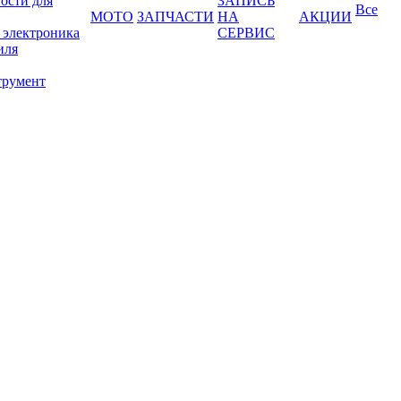
ости для
ЗАПИСЬ
Все
МОТО
ЗАПЧАСТИ
НА
АКЦИИ
 электроника
СЕРВИС
иля
трумент