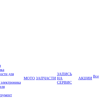
и
ика
ости для
ЗАПИСЬ
Все
МОТО
ЗАПЧАСТИ
НА
АКЦИИ
 электроника
СЕРВИС
иля
трумент