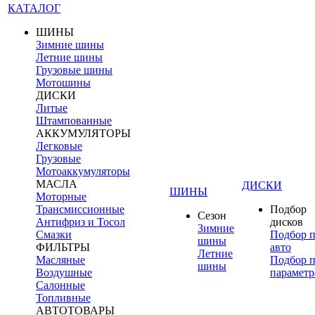
КАТАЛОГ
ШИНЫ
Зимние шины
Летние шины
Грузовые шины
Мотошины
ДИСКИ
Литые
Штампованные
АККУМУЛЯТОРЫ
Легковые
Грузовые
Мотоаккумуляторы
МАСЛА
ДИСКИ
ШИНЫ
Моторные
Трансмиссионные
Подбор
Сезон
Антифриз и Тосол
дисков
Зимние
Смазки
Подбор 
шины
ФИЛЬТРЫ
авто
Летние
Масляные
Подбор 
шины
Воздушные
параметр
Салонные
Топливные
АВТОТОВАРЫ