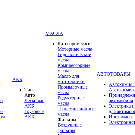
МАСЛА
Категории масел
Моторные масла
Гидравлические
масла
Компрессорные
масла
АВТОТОВАРЫ
Масло для
АКБ
мототехники
Автохимия 
Промывочные
Тип
Автокосмет
масла
Авто
Принадлежн
Редукторные
по
Легковые
автомобиля
масла
АКБ
Электрика и
Трансмиссионные
по
Грузовые
для автомоб
масла
ам
АКБ
Инструмент
Фильтры
Электроинс
Воздушные
фильтры