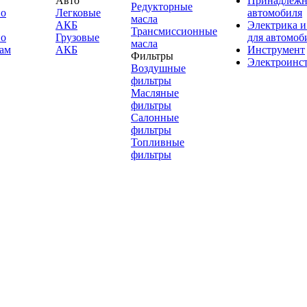
Авто
Принадлежн
Редукторные
по
Легковые
автомобиля
масла
АКБ
Электрика и
Трансмиссионные
по
Грузовые
для автомоб
масла
ам
АКБ
Инструмент
Фильтры
Электроинс
Воздушные
фильтры
Масляные
фильтры
Салонные
фильтры
Топливные
фильтры