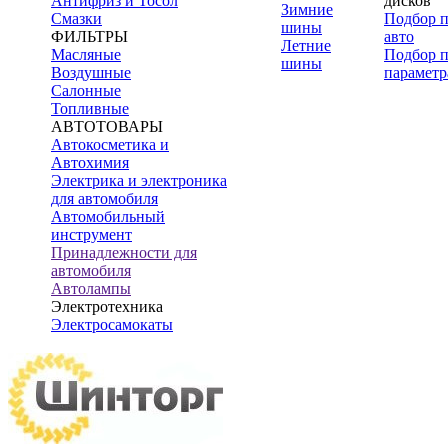
Антифриз и Тосол
дисков
Зимние
Смазки
Подбор 
шины
ФИЛЬТРЫ
авто
Летние
Масляные
Подбор 
шины
Воздушные
параметр
Салонные
Топливные
АВТОТОВАРЫ
Автокосметика и
Автохимия
Электрика и электроника
для автомобиля
Автомобильный
инструмент
Принадлежности для
автомобиля
Автолампы
Электротехника
Электросамокаты