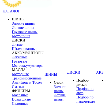
КАТАЛОГ
ШИНЫ
Зимние шины
Летние шины
Грузовые шины
Мотошины
ДИСКИ
Литые
Штампованные
АККУМУЛЯТОРЫ
Легковые
Грузовые
Мотоаккумуляторы
МАСЛА
ДИСКИ
АКБ
Моторные
ШИНЫ
Трансмиссионные
Подбор
Антифриз и Тосол
Сезон
дисков
Смазки
Зимние
Подбор по
ФИЛЬТРЫ
шины
авто
Масляные
Летние
Подбор по
Воздушные
шины
параметрам
Салонные