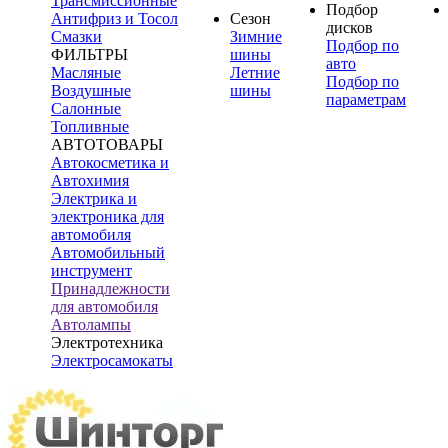
Трансмиссионные
Подбор
Антифриз и Тосол
Сезон
дисков
Смазки
Зимние
Подбор по
ФИЛЬТРЫ
шины
авто
Масляные
Летние
Подбор по
Воздушные
шины
параметрам
Салонные
Топливные
АВТОТОВАРЫ
Автокосметика и
Автохимия
Электрика и
электроника для
автомобиля
Автомобильный
инструмент
Принадлежности
для автомобиля
Автолампы
Электротехника
Электросамокаты