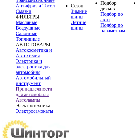
Трансмиссионные
Подбор
Антифриз и Тосол
Сезон
дисков
Смазки
Зимние
Подбор по
ФИЛЬТРЫ
шины
авто
Масляные
Летние
Подбор по
Воздушные
шины
параметрам
Салонные
Топливные
АВТОТОВАРЫ
Автокосметика и
Автохимия
Электрика и
электроника для
автомобиля
Автомобильный
инструмент
Принадлежности
для автомобиля
Автолампы
Электротехника
Электросамокаты