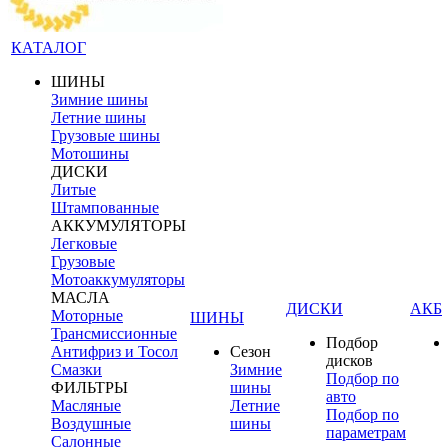
КАТАЛОГ
ШИНЫ
Зимние шины
Летние шины
Грузовые шины
Мотошины
ДИСКИ
Литые
Штампованные
АККУМУЛЯТОРЫ
Легковые
Грузовые
Мотоаккумуляторы
МАСЛА
ДИСКИ
АКБ
Моторные
ШИНЫ
Трансмиссионные
Подбор
Антифриз и Тосол
Сезон
дисков
Смазки
Зимние
Подбор по
ФИЛЬТРЫ
шины
авто
Масляные
Летние
Подбор по
Воздушные
шины
параметрам
Салонные