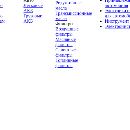
Авто
Принадлежн
Редукторные
по
Легковые
автомобиля
масла
АКБ
Электрика и
Трансмиссионные
по
Грузовые
для автомоб
масла
ам
АКБ
Инструмент
Фильтры
Электроинс
Воздушные
фильтры
Масляные
фильтры
Салонные
фильтры
Топливные
фильтры