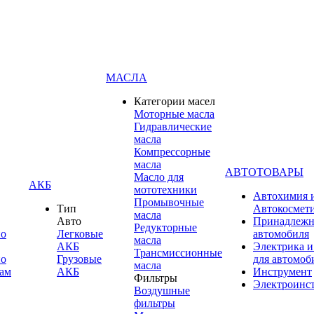
МАСЛА
Категории масел
Моторные масла
Гидравлические
масла
Компрессорные
масла
АВТОТОВАРЫ
Масло для
АКБ
мототехники
Автохимия 
Промывочные
Тип
Автокосмет
масла
Авто
Принадлежн
Редукторные
по
Легковые
автомобиля
масла
АКБ
Электрика и
Трансмиссионные
по
Грузовые
для автомоб
масла
ам
АКБ
Инструмент
Фильтры
Электроинс
Воздушные
фильтры