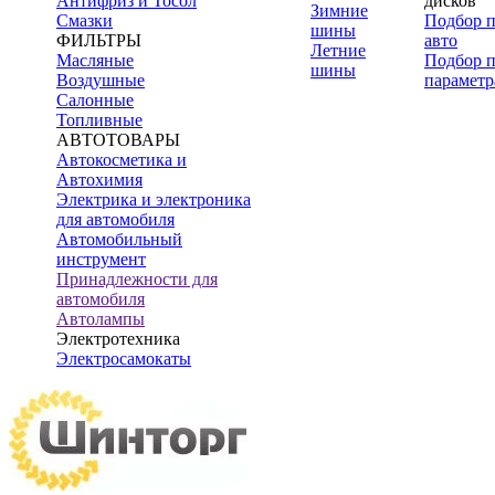
Антифриз и Тосол
дисков
Зимние
Смазки
Подбор 
шины
ФИЛЬТРЫ
авто
Летние
Масляные
Подбор 
шины
Воздушные
параметр
Салонные
Топливные
АВТОТОВАРЫ
Автокосметика и
Автохимия
Электрика и электроника
для автомобиля
Автомобильный
инструмент
Принадлежности для
автомобиля
Автолампы
Электротехника
Электросамокаты