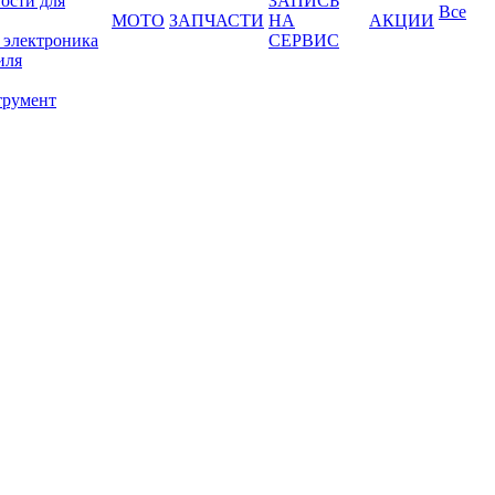
ости для
ЗАПИСЬ
Все
МОТО
ЗАПЧАСТИ
НА
АКЦИИ
 электроника
СЕРВИС
иля
трумент