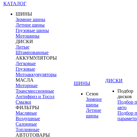
КАТАЛОГ
ШИНЫ
Зимние шины
Летние шины
Грузовые шины
Мотошины
ДИСКИ
Литые
Штампованные
АККУМУЛЯТОРЫ
Легковые
Грузовые
Мотоаккумуляторы
МАСЛА
ДИСКИ
ШИНЫ
Моторные
Трансмиссионные
Подбор
Сезон
Антифриз и Тосол
дисков
Зимние
Смазки
Подбор 
шины
ФИЛЬТРЫ
авто
Летние
Масляные
Подбор 
шины
Воздушные
параметр
Салонные
Топливные
АВТОТОВАРЫ