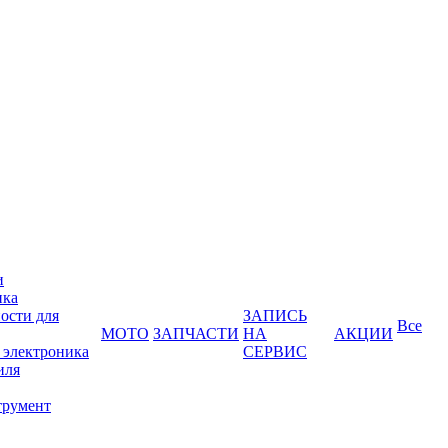
и
ика
ости для
ЗАПИСЬ
Все
МОТО
ЗАПЧАСТИ
НА
АКЦИИ
 электроника
СЕРВИС
иля
трумент