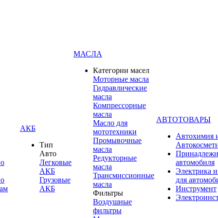
МАСЛА
Категории масел
Моторные масла
Гидравлические
масла
Компрессорные
масла
АВТОТОВАРЫ
Масло для
АКБ
мототехники
Автохимия 
Промывочные
Тип
Автокосмет
масла
Авто
Принадлежн
Редукторные
по
Легковые
автомобиля
масла
АКБ
Электрика и
Трансмиссионные
по
Грузовые
для автомоб
масла
ам
АКБ
Инструмент
Фильтры
Электроинс
Воздушные
фильтры