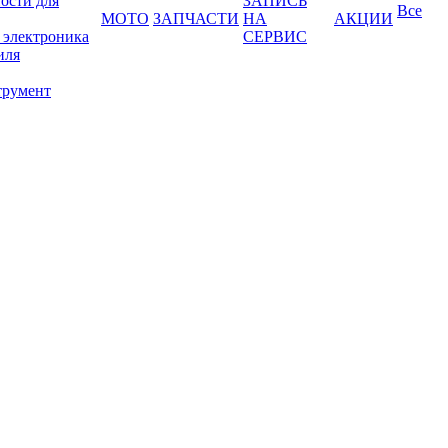
ости для
ЗАПИСЬ
Все
МОТО
ЗАПЧАСТИ
НА
АКЦИИ
 электроника
СЕРВИС
иля
трумент