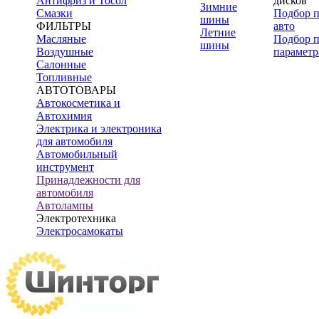
Антифриз и Тосол
дисков
Зимние
Смазки
Подбор 
шины
ФИЛЬТРЫ
авто
Летние
Масляные
Подбор 
шины
Воздушные
параметр
Салонные
Топливные
АВТОТОВАРЫ
Автокосметика и
Автохимия
Электрика и электроника
для автомобиля
Автомобильный
инструмент
Принадлежности для
автомобиля
Автолампы
Электротехника
Электросамокаты