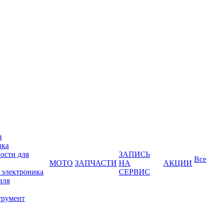
и
ика
ости для
ЗАПИСЬ
Все
МОТО
ЗАПЧАСТИ
НА
АКЦИИ
 электроника
СЕРВИС
иля
трумент