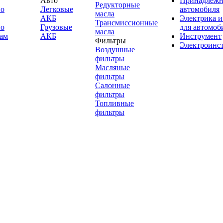
Авто
Принадлежн
Редукторные
по
Легковые
автомобиля
масла
АКБ
Электрика и
Трансмиссионные
по
Грузовые
для автомоб
масла
ам
АКБ
Инструмент
Фильтры
Электроинс
Воздушные
фильтры
Масляные
фильтры
Салонные
фильтры
Топливные
фильтры