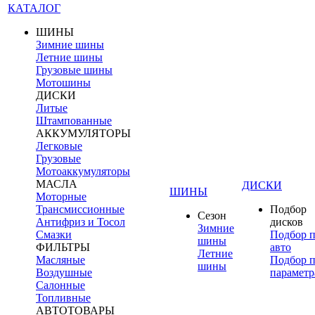
КАТАЛОГ
ШИНЫ
Зимние шины
Летние шины
Грузовые шины
Мотошины
ДИСКИ
Литые
Штампованные
АККУМУЛЯТОРЫ
Легковые
Грузовые
Мотоаккумуляторы
МАСЛА
ДИСКИ
ШИНЫ
Моторные
Трансмиссионные
Подбор
Сезон
Антифриз и Тосол
дисков
Зимние
Смазки
Подбор 
шины
ФИЛЬТРЫ
авто
Летние
Масляные
Подбор 
шины
Воздушные
параметр
Салонные
Топливные
АВТОТОВАРЫ