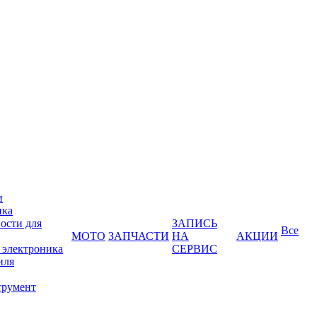
и
ика
ости для
ЗАПИСЬ
Все
МОТО
ЗАПЧАСТИ
НА
АКЦИИ
 электроника
СЕРВИС
иля
трумент