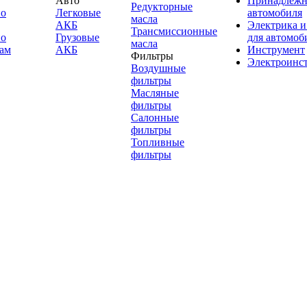
Авто
Принадлежн
Редукторные
по
Легковые
автомобиля
масла
АКБ
Электрика и
Трансмиссионные
по
Грузовые
для автомоб
масла
ам
АКБ
Инструмент
Фильтры
Электроинс
Воздушные
фильтры
Масляные
фильтры
Салонные
фильтры
Топливные
фильтры