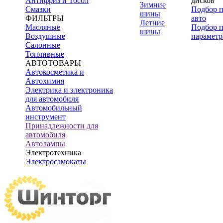
Антифриз и Тосол
дисков
Зимние
Смазки
Подбор 
шины
ФИЛЬТРЫ
авто
Летние
Масляные
Подбор 
шины
Воздушные
параметр
Салонные
Топливные
АВТОТОВАРЫ
Автокосметика и
Автохимия
Электрика и электроника
для автомобиля
Автомобильный
инструмент
Принадлежности для
автомобиля
Автолампы
Электротехника
Электросамокаты