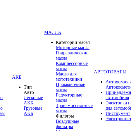
МАСЛА
Категории масел
Моторные масла
Гидравлические
масла
Компрессорные
масла
АВТОТОВАРЫ
Масло для
АКБ
мототехники
Автохимия 
Промывочные
Тип
Автокосмет
масла
Авто
Принадлежн
Редукторные
по
Легковые
автомобиля
масла
АКБ
Электрика и
Трансмиссионные
по
Грузовые
для автомоб
масла
ам
АКБ
Инструмент
Фильтры
Электроинс
Воздушные
фильтры