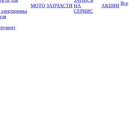
ости для
ЗАПИСЬ
Все
МОТО
ЗАПЧАСТИ
НА
АКЦИИ
 электроника
СЕРВИС
иля
трумент