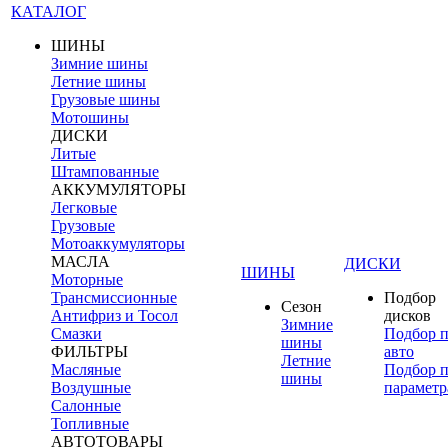
КАТАЛОГ
ШИНЫ
Зимние шины
Летние шины
Грузовые шины
Мотошины
ДИСКИ
Литые
Штампованные
АККУМУЛЯТОРЫ
Легковые
Грузовые
Мотоаккумуляторы
МАСЛА
ДИСКИ
ШИНЫ
Моторные
Трансмиссионные
Подбор
Сезон
Антифриз и Тосол
дисков
Зимние
Смазки
Подбор 
шины
ФИЛЬТРЫ
авто
Летние
Масляные
Подбор 
шины
Воздушные
параметр
Салонные
Топливные
АВТОТОВАРЫ