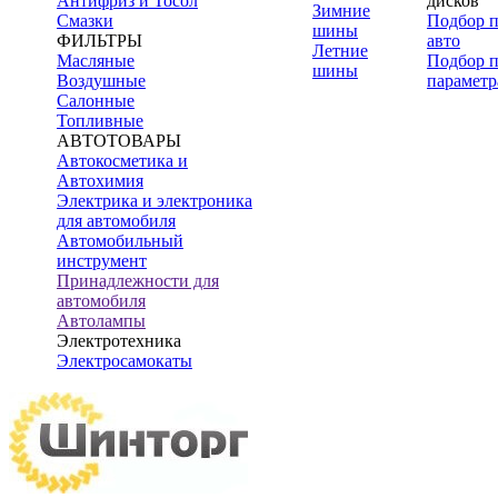
Антифриз и Тосол
дисков
Зимние
Смазки
Подбор 
шины
ФИЛЬТРЫ
авто
Летние
Масляные
Подбор 
шины
Воздушные
параметр
Салонные
Топливные
АВТОТОВАРЫ
Автокосметика и
Автохимия
Электрика и электроника
для автомобиля
Автомобильный
инструмент
Принадлежности для
автомобиля
Автолампы
Электротехника
Электросамокаты