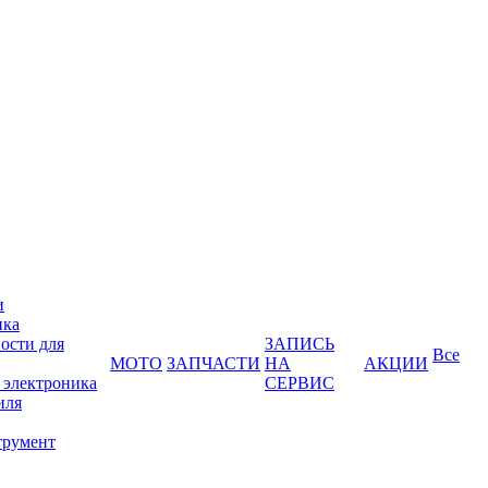
и
ика
ости для
ЗАПИСЬ
Все
МОТО
ЗАПЧАСТИ
НА
АКЦИИ
 электроника
СЕРВИС
иля
трумент