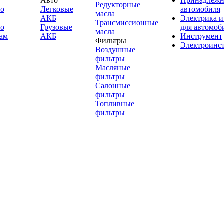
Авто
Принадлежн
Редукторные
по
Легковые
автомобиля
масла
АКБ
Электрика и
Трансмиссионные
по
Грузовые
для автомоб
масла
ам
АКБ
Инструмент
Фильтры
Электроинс
Воздушные
фильтры
Масляные
фильтры
Салонные
фильтры
Топливные
фильтры