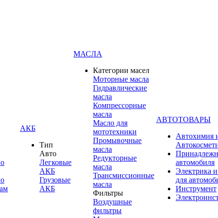
МАСЛА
Категории масел
Моторные масла
Гидравлические
масла
Компрессорные
масла
АВТОТОВАРЫ
Масло для
АКБ
мототехники
Автохимия 
Промывочные
Тип
Автокосмет
масла
Авто
Принадлежн
Редукторные
по
Легковые
автомобиля
масла
АКБ
Электрика и
Трансмиссионные
по
Грузовые
для автомоб
масла
ам
АКБ
Инструмент
Фильтры
Электроинс
Воздушные
фильтры