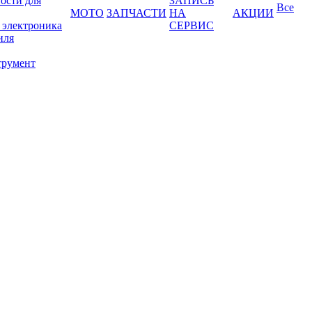
ости для
ЗАПИСЬ
Все
МОТО
ЗАПЧАСТИ
НА
АКЦИИ
 электроника
СЕРВИС
иля
трумент