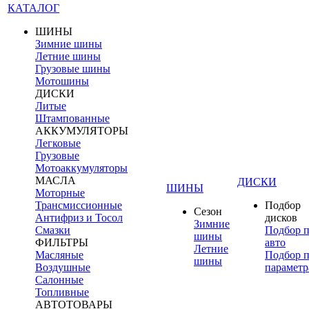
КАТАЛОГ
ШИНЫ
Зимние шины
Летние шины
Грузовые шины
Мотошины
ДИСКИ
Литые
Штампованные
АККУМУЛЯТОРЫ
Легковые
Грузовые
Мотоаккумуляторы
МАСЛА
ДИСКИ
ШИНЫ
Моторные
Трансмиссионные
Подбор
Сезон
Антифриз и Тосол
дисков
Зимние
Смазки
Подбор 
шины
ФИЛЬТРЫ
авто
Летние
Масляные
Подбор 
шины
Воздушные
параметр
Салонные
Топливные
АВТОТОВАРЫ