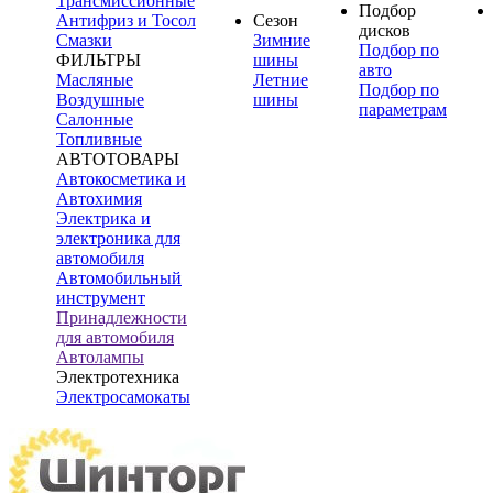
Трансмиссионные
Подбор
Антифриз и Тосол
Сезон
дисков
Смазки
Зимние
Подбор по
ФИЛЬТРЫ
шины
авто
Масляные
Летние
Подбор по
Воздушные
шины
параметрам
Салонные
Топливные
АВТОТОВАРЫ
Автокосметика и
Автохимия
Электрика и
электроника для
автомобиля
Автомобильный
инструмент
Принадлежности
для автомобиля
Автолампы
Электротехника
Электросамокаты