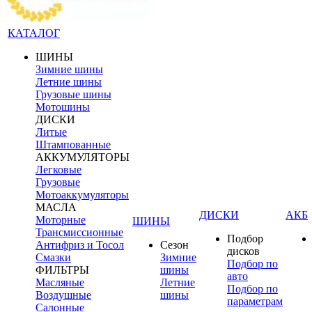
КАТАЛОГ
ШИНЫ
Зимние шины
Летние шины
Грузовые шины
Мотошины
ДИСКИ
Литые
Штампованные
АККУМУЛЯТОРЫ
Легковые
Грузовые
Мотоаккумуляторы
МАСЛА
ДИСКИ
АКБ
Моторные
ШИНЫ
Трансмиссионные
Подбор
Антифриз и Тосол
Сезон
дисков
Смазки
Зимние
Подбор по
ФИЛЬТРЫ
шины
авто
Масляные
Летние
Подбор по
Воздушные
шины
параметрам
Салонные