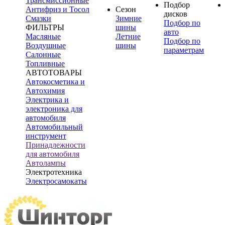
Трансмиссионные
Подбор
Антифриз и Тосол
Сезон
дисков
Смазки
Зимние
Подбор по
ФИЛЬТРЫ
шины
авто
Масляные
Летние
Подбор по
Воздушные
шины
параметрам
Салонные
Топливные
АВТОТОВАРЫ
Автокосметика и
Автохимия
Электрика и
электроника для
автомобиля
Автомобильный
инструмент
Принадлежности
для автомобиля
Автолампы
Электротехника
Электросамокаты