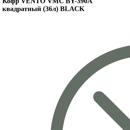
Кофр VENTO VMC BY-390A
квадратный (36л) BLACK