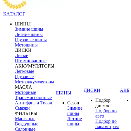
КАТАЛОГ
ШИНЫ
Зимние шины
Летние шины
Грузовые шины
Мотошины
ДИСКИ
Литые
Штампованные
АККУМУЛЯТОРЫ
Легковые
Грузовые
Мотоаккумуляторы
МАСЛА
ДИСКИ
АКБ
Моторные
ШИНЫ
Трансмиссионные
Подбор
Антифриз и Тосол
Сезон
дисков
Смазки
Зимние
Подбор по
ФИЛЬТРЫ
шины
авто
Масляные
Летние
Подбор по
Воздушные
шины
параметрам
Салонные