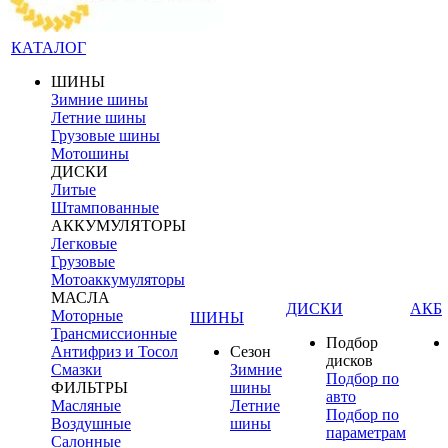
КАТАЛОГ
ШИНЫ
Зимние шины
Летние шины
Грузовые шины
Мотошины
ДИСКИ
Литые
Штампованные
АККУМУЛЯТОРЫ
Легковые
Грузовые
Мотоаккумуляторы
МАСЛА
ДИСКИ
АКБ
Моторные
ШИНЫ
Трансмиссионные
Подбор
Антифриз и Тосол
Сезон
дисков
Смазки
Зимние
Подбор по
ФИЛЬТРЫ
шины
авто
Масляные
Летние
Подбор по
Воздушные
шины
параметрам
Салонные