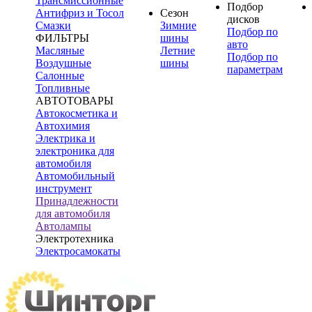
Трансмиссионные
Подбор
Антифриз и Тосол
Сезон
дисков
Смазки
Зимние
Подбор по
ФИЛЬТРЫ
шины
авто
Масляные
Летние
Подбор по
Воздушные
шины
параметрам
Салонные
Топливные
АВТОТОВАРЫ
Автокосметика и
Автохимия
Электрика и
электроника для
автомобиля
Автомобильный
инструмент
Принадлежности
для автомобиля
Автолампы
Электротехника
Электросамокаты