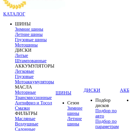
КАТАЛОГ
ШИНЫ
Зимние шины
Летние шины
Грузовые шины
Мотошины
ДИСКИ
Литые
Штампованные
АККУМУЛЯТОРЫ
Легковые
Грузовые
Мотоаккумуляторы
МАСЛА
ДИСКИ
АКБ
Моторные
ШИНЫ
Трансмиссионные
Подбор
Антифриз и Тосол
Сезон
дисков
Смазки
Зимние
Подбор по
ФИЛЬТРЫ
шины
авто
Масляные
Летние
Подбор по
Воздушные
шины
параметрам
Салонные