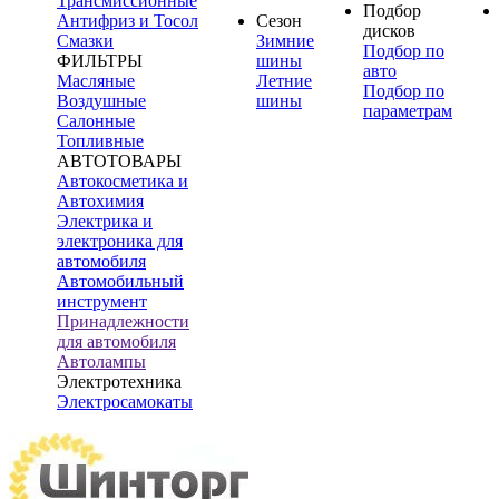
Трансмиссионные
Подбор
Антифриз и Тосол
Сезон
дисков
Смазки
Зимние
Подбор по
ФИЛЬТРЫ
шины
авто
Масляные
Летние
Подбор по
Воздушные
шины
параметрам
Салонные
Топливные
АВТОТОВАРЫ
Автокосметика и
Автохимия
Электрика и
электроника для
автомобиля
Автомобильный
инструмент
Принадлежности
для автомобиля
Автолампы
Электротехника
Электросамокаты