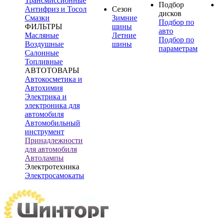
Трансмиссионные
Подбор
Антифриз и Тосол
Сезон
дисков
Смазки
Зимние
Подбор по
ФИЛЬТРЫ
шины
авто
Масляные
Летние
Подбор по
Воздушные
шины
параметрам
Салонные
Топливные
АВТОТОВАРЫ
Автокосметика и
Автохимия
Электрика и
электроника для
автомобиля
Автомобильный
инструмент
Принадлежности
для автомобиля
Автолампы
Электротехника
Электросамокаты