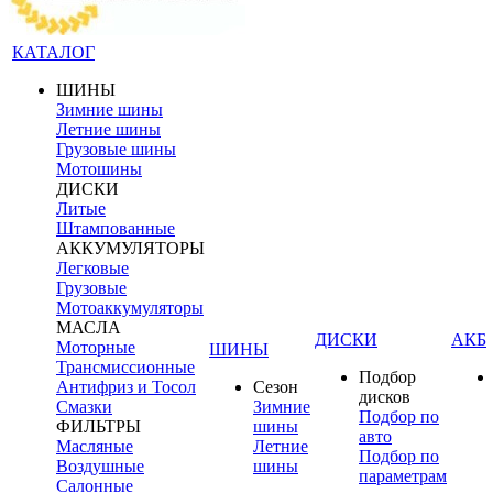
КАТАЛОГ
ШИНЫ
Зимние шины
Летние шины
Грузовые шины
Мотошины
ДИСКИ
Литые
Штампованные
АККУМУЛЯТОРЫ
Легковые
Грузовые
Мотоаккумуляторы
МАСЛА
ДИСКИ
АКБ
Моторные
ШИНЫ
Трансмиссионные
Подбор
Антифриз и Тосол
Сезон
дисков
Смазки
Зимние
Подбор по
ФИЛЬТРЫ
шины
авто
Масляные
Летние
Подбор по
Воздушные
шины
параметрам
Салонные