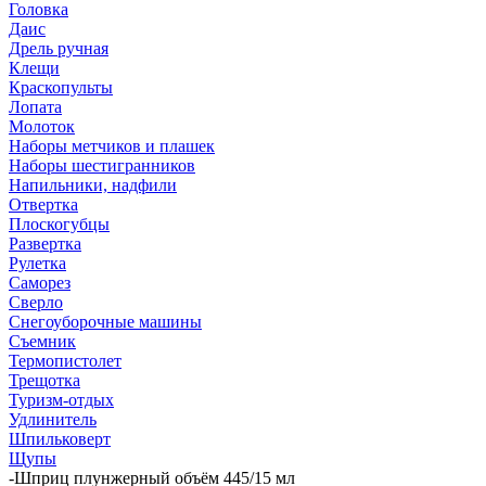
Головка
Даис
Дрель ручная
Клещи
Краскопульты
Лопата
Молоток
Наборы метчиков и плашек
Наборы шестигранников
Напильники, надфили
Отвертка
Плоскогубцы
Развертка
Рулетка
Саморез
Сверло
Снегоуборочные машины
Съемник
Термопистолет
Трещотка
Туризм-отдых
Удлинитель
Шпильковерт
Щупы
-
Шприц плунжерный объём 445/15 мл