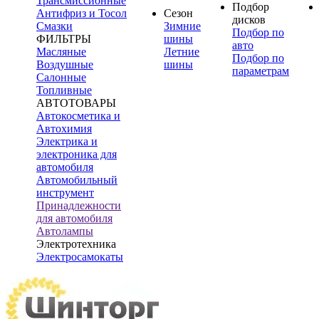
Трансмиссионные
Подбор
Антифриз и Тосол
Сезон
дисков
Смазки
Зимние
Подбор по
ФИЛЬТРЫ
шины
авто
Масляные
Летние
Подбор по
Воздушные
шины
параметрам
Салонные
Топливные
АВТОТОВАРЫ
Автокосметика и
Автохимия
Электрика и
электроника для
автомобиля
Автомобильный
инструмент
Принадлежности
для автомобиля
Автолампы
Электротехника
Электросамокаты