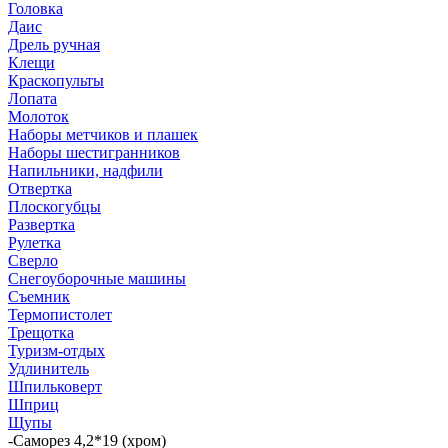
Головка
Даис
Дрель ручная
Клещи
Краскопульты
Лопата
Молоток
Наборы метчиков и плашек
Наборы шестигранников
Напильники, надфили
Отвертка
Плоскогубцы
Развертка
Рулетка
Сверло
Снегоуборочные машины
Съемник
Термопистолет
Трещотка
Туризм-отдых
Удлинитель
Шпильковерт
Шприц
Щупы
-
Саморез 4,2*19 (хром)