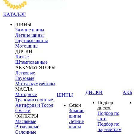
КАТАЛОГ
ШИНЫ
Зимние шины
Летние шины
Грузовые шины
Мотошины
ДИСКИ
Литые
Штампованные
АККУМУЛЯТОРЫ
Легковые
Грузовые
Мотоаккумуляторы
МАСЛА
ДИСКИ
АКБ
Моторные
ШИНЫ
Трансмиссионные
Подбор
Антифриз и Тосол
Сезон
дисков
Смазки
Зимние
Подбор по
ФИЛЬТРЫ
шины
авто
Масляные
Летние
Подбор по
Воздушные
шины
параметрам
Салонные