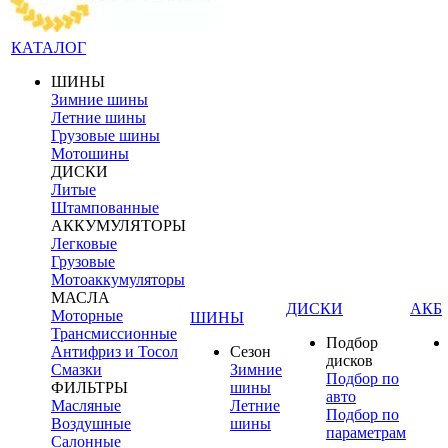
КАТАЛОГ
ШИНЫ
Зимние шины
Летние шины
Грузовые шины
Мотошины
ДИСКИ
Литые
Штампованные
АККУМУЛЯТОРЫ
Легковые
Грузовые
Мотоаккумуляторы
МАСЛА
ДИСКИ
АКБ
Моторные
ШИНЫ
Трансмиссионные
Подбор
Антифриз и Тосол
Сезон
дисков
Смазки
Зимние
Подбор по
ФИЛЬТРЫ
шины
авто
Масляные
Летние
Подбор по
Воздушные
шины
параметрам
Салонные