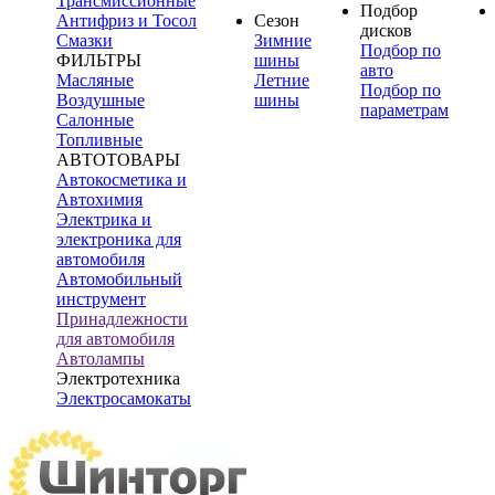
Трансмиссионные
Подбор
Антифриз и Тосол
Сезон
дисков
Смазки
Зимние
Подбор по
ФИЛЬТРЫ
шины
авто
Масляные
Летние
Подбор по
Воздушные
шины
параметрам
Салонные
Топливные
АВТОТОВАРЫ
Автокосметика и
Автохимия
Электрика и
электроника для
автомобиля
Автомобильный
инструмент
Принадлежности
для автомобиля
Автолампы
Электротехника
Электросамокаты