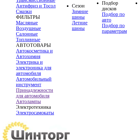
Трансмиссионные
Подбор
Антифриз и Тосол
Сезон
дисков
Смазки
Зимние
Подбор по
ФИЛЬТРЫ
шины
авто
Масляные
Летние
Подбор по
Воздушные
шины
параметрам
Салонные
Топливные
АВТОТОВАРЫ
Автокосметика и
Автохимия
Электрика и
электроника для
автомобиля
Автомобильный
инструмент
Принадлежности
для автомобиля
Автолампы
Электротехника
Электросамокаты