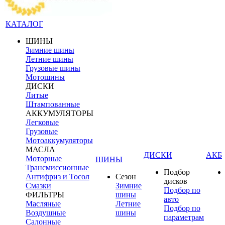
КАТАЛОГ
ШИНЫ
Зимние шины
Летние шины
Грузовые шины
Мотошины
ДИСКИ
Литые
Штампованные
АККУМУЛЯТОРЫ
Легковые
Грузовые
Мотоаккумуляторы
МАСЛА
ДИСКИ
АКБ
Моторные
ШИНЫ
Трансмиссионные
Подбор
Антифриз и Тосол
Сезон
дисков
Смазки
Зимние
Подбор по
ФИЛЬТРЫ
шины
авто
Масляные
Летние
Подбор по
Воздушные
шины
параметрам
Салонные