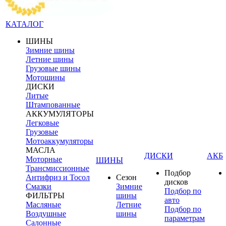
КАТАЛОГ
ШИНЫ
Зимние шины
Летние шины
Грузовые шины
Мотошины
ДИСКИ
Литые
Штампованные
АККУМУЛЯТОРЫ
Легковые
Грузовые
Мотоаккумуляторы
МАСЛА
ДИСКИ
АКБ
Моторные
ШИНЫ
Трансмиссионные
Подбор
Антифриз и Тосол
Сезон
дисков
Смазки
Зимние
Подбор по
ФИЛЬТРЫ
шины
авто
Масляные
Летние
Подбор по
Воздушные
шины
параметрам
Салонные