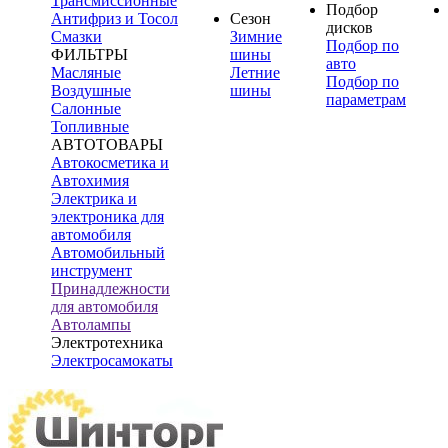
Трансмиссионные
Подбор
Антифриз и Тосол
Сезон
дисков
Смазки
Зимние
Подбор по
ФИЛЬТРЫ
шины
авто
Масляные
Летние
Подбор по
Воздушные
шины
параметрам
Салонные
Топливные
АВТОТОВАРЫ
Автокосметика и
Автохимия
Электрика и
электроника для
автомобиля
Автомобильный
инструмент
Принадлежности
для автомобиля
Автолампы
Электротехника
Электросамокаты