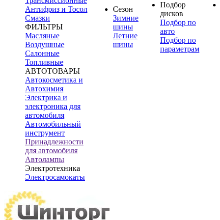
Трансмиссионные
Подбор
Антифриз и Тосол
Сезон
дисков
Смазки
Зимние
Подбор по
ФИЛЬТРЫ
шины
авто
Масляные
Летние
Подбор по
Воздушные
шины
параметрам
Салонные
Топливные
АВТОТОВАРЫ
Автокосметика и
Автохимия
Электрика и
электроника для
автомобиля
Автомобильный
инструмент
Принадлежности
для автомобиля
Автолампы
Электротехника
Электросамокаты