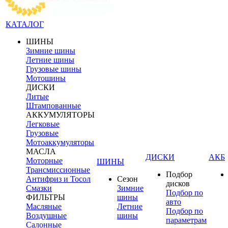
КАТАЛОГ
ШИНЫ
Зимние шины
Летние шины
Грузовые шины
Мотошины
ДИСКИ
Литые
Штампованные
АККУМУЛЯТОРЫ
Легковые
Грузовые
Мотоаккумуляторы
МАСЛА
ДИСКИ
АКБ
Моторные
ШИНЫ
Трансмиссионные
Подбор
Антифриз и Тосол
Сезон
дисков
Смазки
Зимние
Подбор по
ФИЛЬТРЫ
шины
авто
Масляные
Летние
Подбор по
Воздушные
шины
параметрам
Салонные