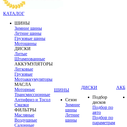
КАТАЛОГ
ШИНЫ
Зимние шины
Летние шины
Грузовые шины
Мотошины
ДИСКИ
Литые
Штампованные
АККУМУЛЯТОРЫ
Легковые
Грузовые
Мотоаккумуляторы
МАСЛА
ДИСКИ
АКБ
Моторные
ШИНЫ
Трансмиссионные
Подбор
Антифриз и Тосол
Сезон
дисков
Смазки
Зимние
Подбор по
ФИЛЬТРЫ
шины
авто
Масляные
Летние
Подбор по
Воздушные
шины
параметрам
Салонные