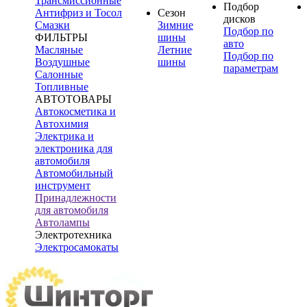
Трансмиссионные
Подбор
Антифриз и Тосол
Сезон
дисков
Смазки
Зимние
Подбор по
ФИЛЬТРЫ
шины
авто
Масляные
Летние
Подбор по
Воздушные
шины
параметрам
Салонные
Топливные
АВТОТОВАРЫ
Автокосметика и
Автохимия
Электрика и
электроника для
автомобиля
Автомобильный
инструмент
Принадлежности
для автомобиля
Автолампы
Электротехника
Электросамокаты