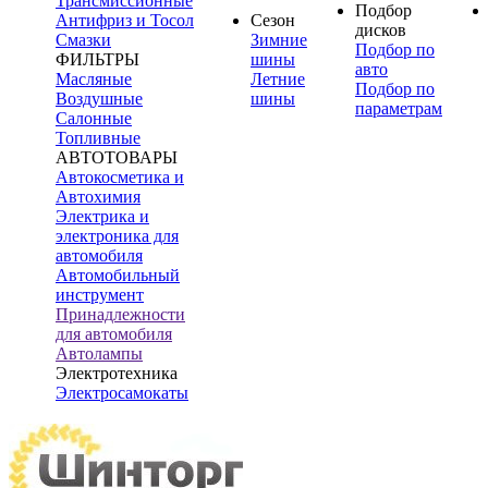
Трансмиссионные
Подбор
Антифриз и Тосол
Сезон
дисков
Смазки
Зимние
Подбор по
ФИЛЬТРЫ
шины
авто
Масляные
Летние
Подбор по
Воздушные
шины
параметрам
Салонные
Топливные
АВТОТОВАРЫ
Автокосметика и
Автохимия
Электрика и
электроника для
автомобиля
Автомобильный
инструмент
Принадлежности
для автомобиля
Автолампы
Электротехника
Электросамокаты