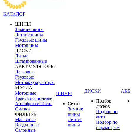
КАТАЛОГ
ШИНЫ
Зимние шины
Летние шины
Грузовые шины
Мотошины
ДИСКИ
Литые
Штампованные
АККУМУЛЯТОРЫ
Легковые
Грузовые
Мотоаккумуляторы
МАСЛА
ДИСКИ
АКБ
Моторные
ШИНЫ
Трансмиссионные
Подбор
Антифриз и Тосол
Сезон
дисков
Смазки
Зимние
Подбор по
ФИЛЬТРЫ
шины
авто
Масляные
Летние
Подбор по
Воздушные
шины
параметрам
Салонные