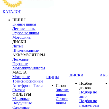
КАТАЛОГ
ШИНЫ
Зимние шины
Летние шины
Грузовые шины
Мотошины
ДИСКИ
Литые
Штампованные
АККУМУЛЯТОРЫ
Легковые
Грузовые
Мотоаккумуляторы
МАСЛА
ДИСКИ
АКБ
Моторные
ШИНЫ
Трансмиссионные
Подбор
Антифриз и Тосол
Сезон
дисков
Смазки
Зимние
Подбор по
ФИЛЬТРЫ
шины
авто
Масляные
Летние
Подбор по
Воздушные
шины
параметрам
Салонные