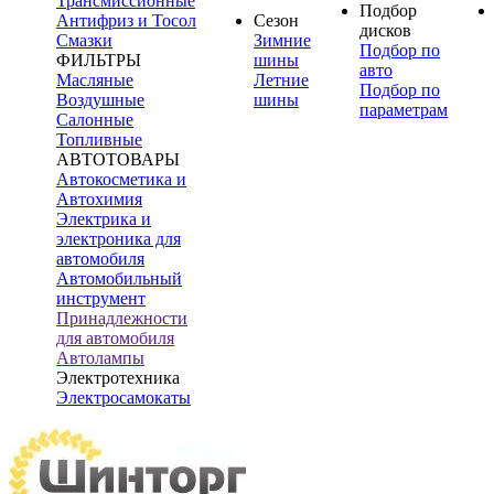
Трансмиссионные
Подбор
Антифриз и Тосол
Сезон
дисков
Смазки
Зимние
Подбор по
ФИЛЬТРЫ
шины
авто
Масляные
Летние
Подбор по
Воздушные
шины
параметрам
Салонные
Топливные
АВТОТОВАРЫ
Автокосметика и
Автохимия
Электрика и
электроника для
автомобиля
Автомобильный
инструмент
Принадлежности
для автомобиля
Автолампы
Электротехника
Электросамокаты