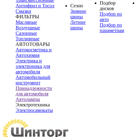
Трансмиссионные
Подбор
Антифриз и Тосол
Сезон
дисков
Смазки
Зимние
Подбор по
ФИЛЬТРЫ
шины
авто
Масляные
Летние
Подбор по
Воздушные
шины
параметрам
Салонные
Топливные
АВТОТОВАРЫ
Автокосметика и
Автохимия
Электрика и
электроника для
автомобиля
Автомобильный
инструмент
Принадлежности
для автомобиля
Автолампы
Электротехника
Электросамокаты