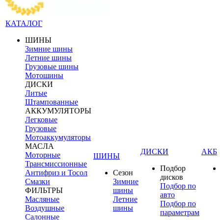
КАТАЛОГ
ШИНЫ
Зимние шины
Летние шины
Грузовые шины
Мотошины
ДИСКИ
Литые
Штампованные
АККУМУЛЯТОРЫ
Легковые
Грузовые
Мотоаккумуляторы
МАСЛА
ДИСКИ
АКБ
Моторные
ШИНЫ
Трансмиссионные
Подбор
Антифриз и Тосол
Сезон
дисков
Смазки
Зимние
Подбор по
ФИЛЬТРЫ
шины
авто
Масляные
Летние
Подбор по
Воздушные
шины
параметрам
Салонные