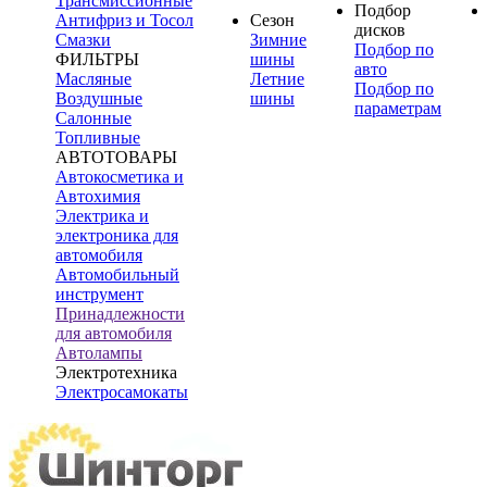
Трансмиссионные
Подбор
Антифриз и Тосол
Сезон
дисков
Смазки
Зимние
Подбор по
ФИЛЬТРЫ
шины
авто
Масляные
Летние
Подбор по
Воздушные
шины
параметрам
Салонные
Топливные
АВТОТОВАРЫ
Автокосметика и
Автохимия
Электрика и
электроника для
автомобиля
Автомобильный
инструмент
Принадлежности
для автомобиля
Автолампы
Электротехника
Электросамокаты