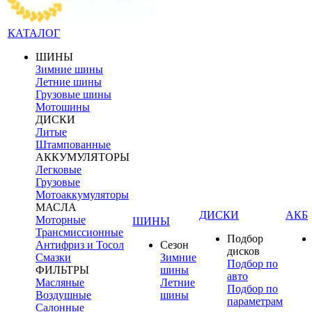
КАТАЛОГ
ШИНЫ
Зимние шины
Летние шины
Грузовые шины
Мотошины
ДИСКИ
Литые
Штампованные
АККУМУЛЯТОРЫ
Легковые
Грузовые
Мотоаккумуляторы
МАСЛА
ДИСКИ
АКБ
Моторные
ШИНЫ
Трансмиссионные
Подбор
Антифриз и Тосол
Сезон
дисков
Смазки
Зимние
Подбор по
ФИЛЬТРЫ
шины
авто
Масляные
Летние
Подбор по
Воздушные
шины
параметрам
Салонные