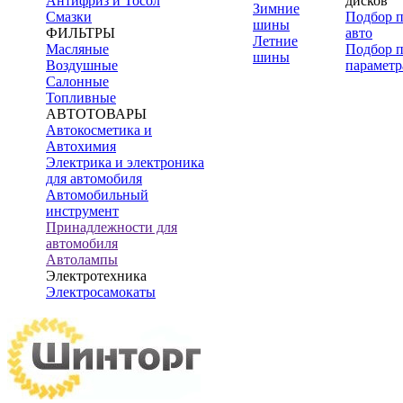
Антифриз и Тосол
дисков
Зимние
Смазки
Подбор 
шины
ФИЛЬТРЫ
авто
Летние
Масляные
Подбор 
шины
Воздушные
параметр
Салонные
Топливные
АВТОТОВАРЫ
Автокосметика и
Автохимия
Электрика и электроника
для автомобиля
Автомобильный
инструмент
Принадлежности для
автомобиля
Автолампы
Электротехника
Электросамокаты