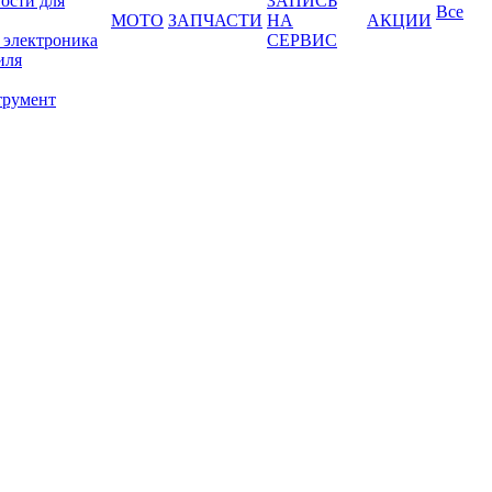
ости для
ЗАПИСЬ
Все
МОТО
ЗАПЧАСТИ
НА
АКЦИИ
 электроника
СЕРВИС
иля
трумент