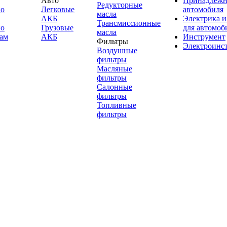
Авто
Принадлежн
Редукторные
по
Легковые
автомобиля
масла
АКБ
Электрика и
Трансмиссионные
по
Грузовые
для автомоб
масла
ам
АКБ
Инструмент
Фильтры
Электроинс
Воздушные
фильтры
Масляные
фильтры
Салонные
фильтры
Топливные
фильтры