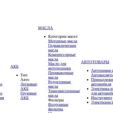
МАСЛА
Категории масел
Моторные масла
Гидравлические
масла
Компрессорные
масла
АВТОТОВАРЫ
Масло для
АКБ
мототехники
Автохимия 
Промывочные
Тип
Автокосмет
масла
Авто
Принадлежн
Редукторные
по
Легковые
автомобиля
масла
АКБ
Электрика и
Трансмиссионные
по
Грузовые
для автомоб
масла
ам
АКБ
Инструмент
Фильтры
Электроинс
Воздушные
фильтры