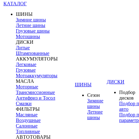
КАТАЛОГ
ШИНЫ
Зимние шины
Летние шины
Грузовые шины
Мотошины
ДИСКИ
Литые
Штампованные
АККУМУЛЯТОРЫ
Легковые
Грузовые
Мотоаккумуляторы
МАСЛА
ДИСКИ
ШИНЫ
Моторные
Трансмиссионные
Подбор
Сезон
Антифриз и Тосол
дисков
Зимние
Смазки
Подбор 
шины
ФИЛЬТРЫ
авто
Летние
Масляные
Подбор 
шины
Воздушные
параметр
Салонные
Топливные
АВТОТОВАРЫ