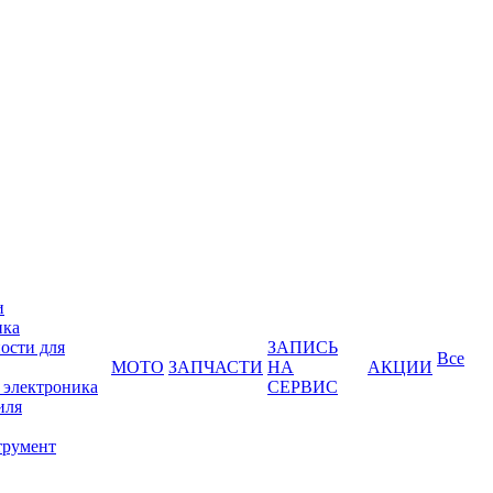
и
ика
ости для
ЗАПИСЬ
Все
МОТО
ЗАПЧАСТИ
НА
АКЦИИ
 электроника
СЕРВИС
иля
трумент