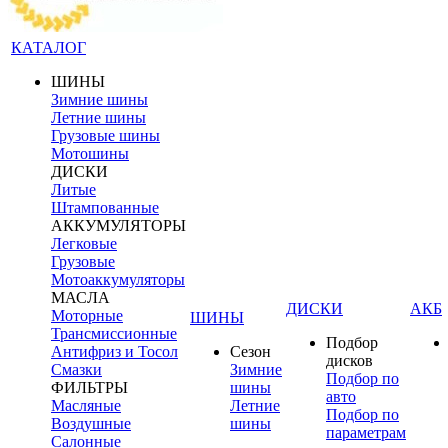
КАТАЛОГ
ШИНЫ
Зимние шины
Летние шины
Грузовые шины
Мотошины
ДИСКИ
Литые
Штампованные
АККУМУЛЯТОРЫ
Легковые
Грузовые
Мотоаккумуляторы
МАСЛА
ДИСКИ
АКБ
Моторные
ШИНЫ
Трансмиссионные
Подбор
Антифриз и Тосол
Сезон
дисков
Смазки
Зимние
Подбор по
ФИЛЬТРЫ
шины
авто
Масляные
Летние
Подбор по
Воздушные
шины
параметрам
Салонные