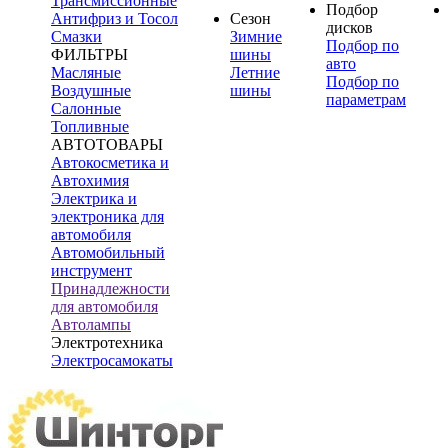
Трансмиссионные
Подбор
Антифриз и Тосол
Сезон
дисков
Смазки
Зимние
Подбор по
ФИЛЬТРЫ
шины
авто
Масляные
Летние
Подбор по
Воздушные
шины
параметрам
Салонные
Топливные
АВТОТОВАРЫ
Автокосметика и
Автохимия
Электрика и
электроника для
автомобиля
Автомобильный
инструмент
Принадлежности
для автомобиля
Автолампы
Электротехника
Электросамокаты