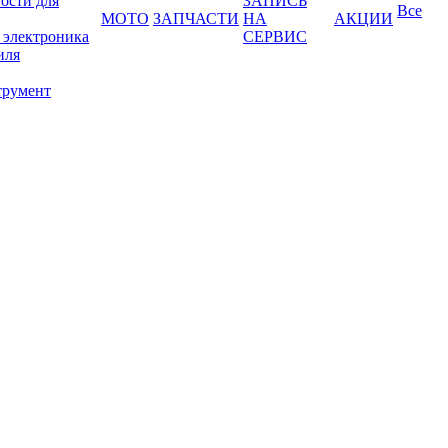
ости для
ЗАПИСЬ
Все
МОТО
ЗАПЧАСТИ
НА
АКЦИИ
 электроника
СЕРВИС
иля
трумент