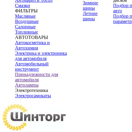
Антифриз и Тосол
дисков
Зимние
Смазки
Подбор 
шины
ФИЛЬТРЫ
авто
Летние
Масляные
Подбор 
шины
Воздушные
параметр
Салонные
Топливные
АВТОТОВАРЫ
Автокосметика и
Автохимия
Электрика и электроника
для автомобиля
Автомобильный
инструмент
Принадлежности для
автомобиля
Автолампы
Электротехника
Электросамокаты