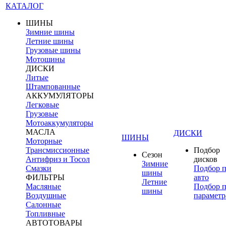
КАТАЛОГ
ШИНЫ
Зимние шины
Летние шины
Грузовые шины
Мотошины
ДИСКИ
Литые
Штампованные
АККУМУЛЯТОРЫ
Легковые
Грузовые
Мотоаккумуляторы
МАСЛА
ДИСКИ
ШИНЫ
Моторные
Трансмиссионные
Подбор
Сезон
Антифриз и Тосол
дисков
Зимние
Смазки
Подбор 
шины
ФИЛЬТРЫ
авто
Летние
Масляные
Подбор 
шины
Воздушные
параметр
Салонные
Топливные
АВТОТОВАРЫ