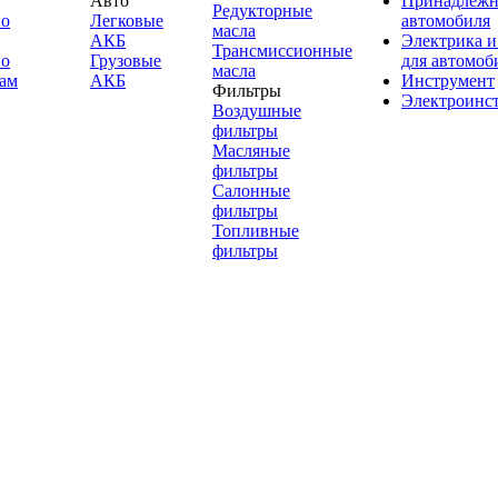
Авто
Принадлежн
Редукторные
по
Легковые
автомобиля
масла
АКБ
Электрика и
Трансмиссионные
по
Грузовые
для автомоб
масла
ам
АКБ
Инструмент
Фильтры
Электроинс
Воздушные
фильтры
Масляные
фильтры
Салонные
фильтры
Топливные
фильтры