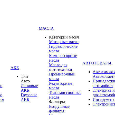
МАСЛА
Категории масел
Моторные масла
Гидравлические
масла
Компрессорные
масла
АВТОТОВАРЫ
Масло для
АКБ
мототехники
Автохимия 
Промывочные
Тип
Автокосмет
масла
Авто
Принадлежн
Редукторные
по
Легковые
автомобиля
масла
АКБ
Электрика и
Трансмиссионные
по
Грузовые
для автомоб
масла
ам
АКБ
Инструмент
Фильтры
Электроинс
Воздушные
фильтры