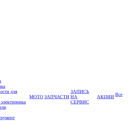
и
ика
ости для
ЗАПИСЬ
Все
МОТО
ЗАПЧАСТИ
НА
АКЦИИ
 электроника
СЕРВИС
иля
трумент