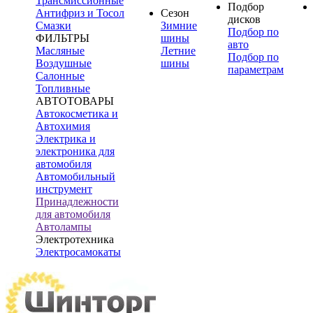
Трансмиссионные
Подбор
Антифриз и Тосол
Сезон
дисков
Смазки
Зимние
Подбор по
ФИЛЬТРЫ
шины
авто
Масляные
Летние
Подбор по
Воздушные
шины
параметрам
Салонные
Топливные
АВТОТОВАРЫ
Автокосметика и
Автохимия
Электрика и
электроника для
автомобиля
Автомобильный
инструмент
Принадлежности
для автомобиля
Автолампы
Электротехника
Электросамокаты