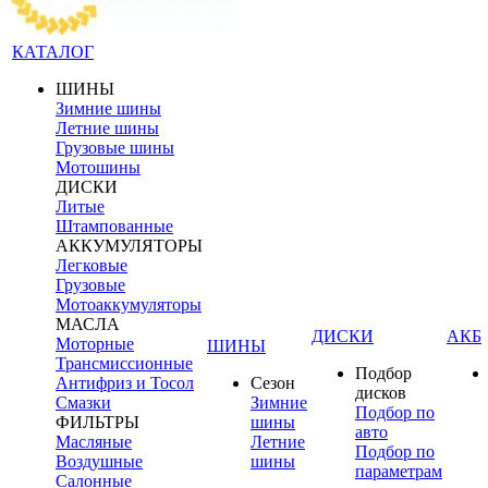
КАТАЛОГ
ШИНЫ
Зимние шины
Летние шины
Грузовые шины
Мотошины
ДИСКИ
Литые
Штампованные
АККУМУЛЯТОРЫ
Легковые
Грузовые
Мотоаккумуляторы
МАСЛА
ДИСКИ
АКБ
Моторные
ШИНЫ
Трансмиссионные
Подбор
Антифриз и Тосол
Сезон
дисков
Смазки
Зимние
Подбор по
ФИЛЬТРЫ
шины
авто
Масляные
Летние
Подбор по
Воздушные
шины
параметрам
Салонные