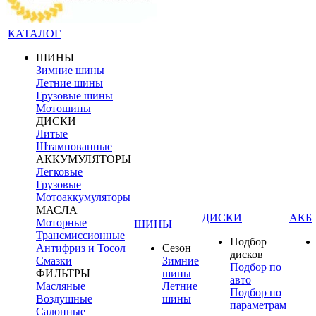
КАТАЛОГ
ШИНЫ
Зимние шины
Летние шины
Грузовые шины
Мотошины
ДИСКИ
Литые
Штампованные
АККУМУЛЯТОРЫ
Легковые
Грузовые
Мотоаккумуляторы
МАСЛА
ДИСКИ
АКБ
Моторные
ШИНЫ
Трансмиссионные
Подбор
Антифриз и Тосол
Сезон
дисков
Смазки
Зимние
Подбор по
ФИЛЬТРЫ
шины
авто
Масляные
Летние
Подбор по
Воздушные
шины
параметрам
Салонные