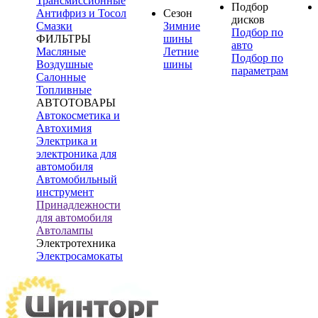
Трансмиссионные
Подбор
Антифриз и Тосол
Сезон
дисков
Смазки
Зимние
Подбор по
ФИЛЬТРЫ
шины
авто
Масляные
Летние
Подбор по
Воздушные
шины
параметрам
Салонные
Топливные
АВТОТОВАРЫ
Автокосметика и
Автохимия
Электрика и
электроника для
автомобиля
Автомобильный
инструмент
Принадлежности
для автомобиля
Автолампы
Электротехника
Электросамокаты