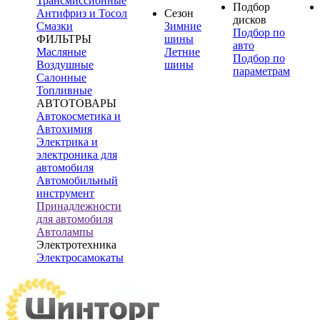
Трансмиссионные
Подбор
Антифриз и Тосол
Сезон
дисков
Смазки
Зимние
Подбор по
ФИЛЬТРЫ
шины
авто
Масляные
Летние
Подбор по
Воздушные
шины
параметрам
Салонные
Топливные
АВТОТОВАРЫ
Автокосметика и
Автохимия
Электрика и
электроника для
автомобиля
Автомобильный
инструмент
Принадлежности
для автомобиля
Автолампы
Электротехника
Электросамокаты