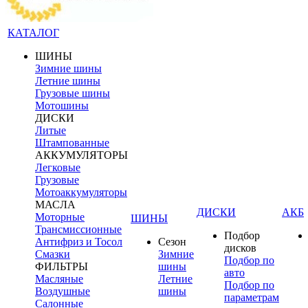
КАТАЛОГ
ШИНЫ
Зимние шины
Летние шины
Грузовые шины
Мотошины
ДИСКИ
Литые
Штампованные
АККУМУЛЯТОРЫ
Легковые
Грузовые
Мотоаккумуляторы
МАСЛА
ДИСКИ
АКБ
Моторные
ШИНЫ
Трансмиссионные
Подбор
Антифриз и Тосол
Сезон
дисков
Смазки
Зимние
Подбор по
ФИЛЬТРЫ
шины
авто
Масляные
Летние
Подбор по
Воздушные
шины
параметрам
Салонные