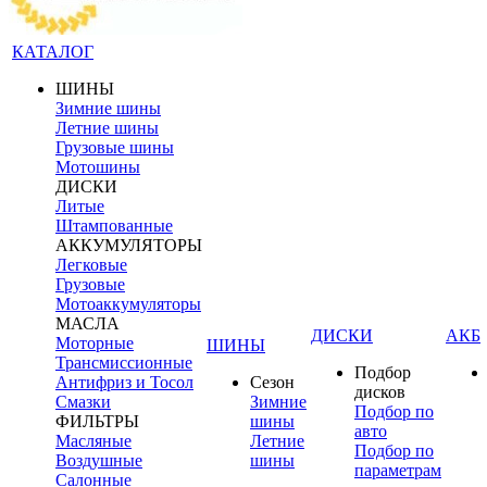
КАТАЛОГ
ШИНЫ
Зимние шины
Летние шины
Грузовые шины
Мотошины
ДИСКИ
Литые
Штампованные
АККУМУЛЯТОРЫ
Легковые
Грузовые
Мотоаккумуляторы
МАСЛА
ДИСКИ
АКБ
Моторные
ШИНЫ
Трансмиссионные
Подбор
Антифриз и Тосол
Сезон
дисков
Смазки
Зимние
Подбор по
ФИЛЬТРЫ
шины
авто
Масляные
Летние
Подбор по
Воздушные
шины
параметрам
Салонные