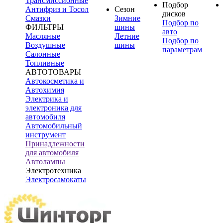
Трансмиссионные
Подбор
Антифриз и Тосол
Сезон
дисков
Смазки
Зимние
Подбор по
ФИЛЬТРЫ
шины
авто
Масляные
Летние
Подбор по
Воздушные
шины
параметрам
Салонные
Топливные
АВТОТОВАРЫ
Автокосметика и
Автохимия
Электрика и
электроника для
автомобиля
Автомобильный
инструмент
Принадлежности
для автомобиля
Автолампы
Электротехника
Электросамокаты