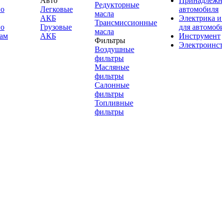
Авто
Принадлежн
Редукторные
по
Легковые
автомобиля
масла
АКБ
Электрика и
Трансмиссионные
по
Грузовые
для автомоб
масла
ам
АКБ
Инструмент
Фильтры
Электроинс
Воздушные
фильтры
Масляные
фильтры
Салонные
фильтры
Топливные
фильтры