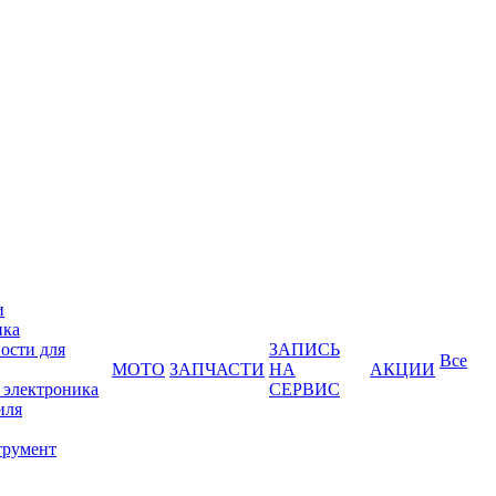
и
ика
ости для
ЗАПИСЬ
Все
МОТО
ЗАПЧАСТИ
НА
АКЦИИ
 электроника
СЕРВИС
иля
трумент