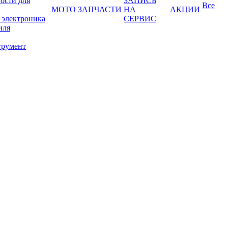
ости для
ЗАПИСЬ
Все
МОТО
ЗАПЧАСТИ
НА
АКЦИИ
 электроника
СЕРВИС
иля
трумент