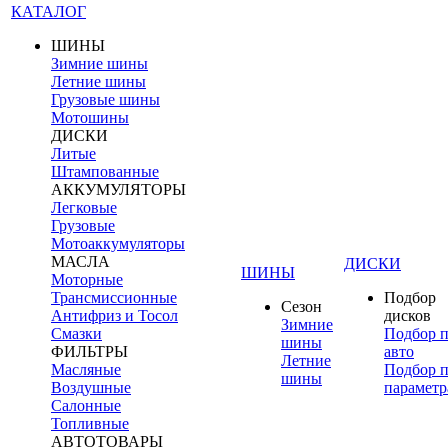
КАТАЛОГ
ШИНЫ
Зимние шины
Летние шины
Грузовые шины
Мотошины
ДИСКИ
Литые
Штампованные
АККУМУЛЯТОРЫ
Легковые
Грузовые
Мотоаккумуляторы
МАСЛА
ДИСКИ
ШИНЫ
Моторные
Трансмиссионные
Подбор
Сезон
Антифриз и Тосол
дисков
Зимние
Смазки
Подбор 
шины
ФИЛЬТРЫ
авто
Летние
Масляные
Подбор 
шины
Воздушные
параметр
Салонные
Топливные
АВТОТОВАРЫ