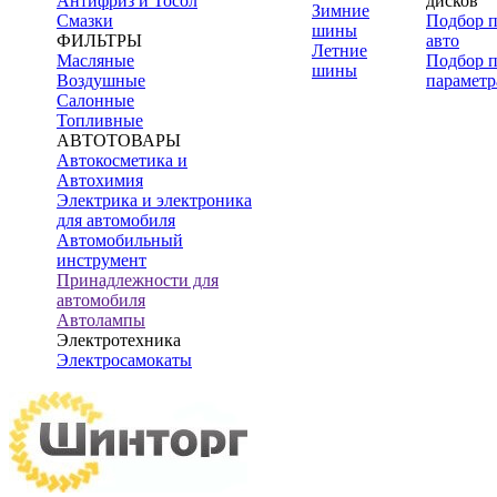
Антифриз и Тосол
дисков
Зимние
Смазки
Подбор 
шины
ФИЛЬТРЫ
авто
Летние
Масляные
Подбор 
шины
Воздушные
параметр
Салонные
Топливные
АВТОТОВАРЫ
Автокосметика и
Автохимия
Электрика и электроника
для автомобиля
Автомобильный
инструмент
Принадлежности для
автомобиля
Автолампы
Электротехника
Электросамокаты