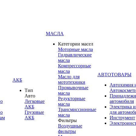
МАСЛА
Категории масел
Моторные масла
Гидравлические
масла
Компрессорные
масла
АВТОТОВАРЫ
Масло для
АКБ
мототехники
Автохимия 
Промывочные
Тип
Автокосмет
масла
Авто
Принадлежн
Редукторные
по
Легковые
автомобиля
масла
АКБ
Электрика и
Трансмиссионные
по
Грузовые
для автомоб
масла
ам
АКБ
Инструмент
Фильтры
Электроинс
Воздушные
фильтры