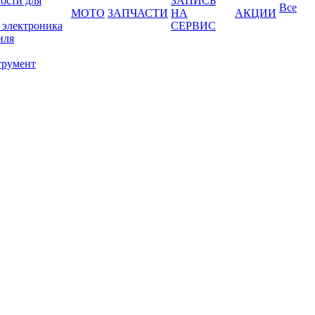
ости для
ЗАПИСЬ
Все
МОТО
ЗАПЧАСТИ
НА
АКЦИИ
 электроника
СЕРВИС
иля
трумент