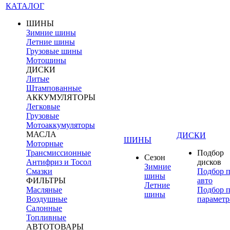
КАТАЛОГ
ШИНЫ
Зимние шины
Летние шины
Грузовые шины
Мотошины
ДИСКИ
Литые
Штампованные
АККУМУЛЯТОРЫ
Легковые
Грузовые
Мотоаккумуляторы
МАСЛА
ДИСКИ
ШИНЫ
Моторные
Трансмиссионные
Подбор
Сезон
Антифриз и Тосол
дисков
Зимние
Смазки
Подбор 
шины
ФИЛЬТРЫ
авто
Летние
Масляные
Подбор 
шины
Воздушные
параметр
Салонные
Топливные
АВТОТОВАРЫ