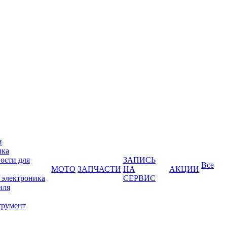
и
ика
ости для
ЗАПИСЬ
Все
МОТО
ЗАПЧАСТИ
НА
АКЦИИ
 электроника
СЕРВИС
иля
трумент