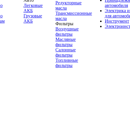
Авто
Принадлежн
Редукторные
по
Легковые
автомобиля
масла
АКБ
Электрика и
Трансмиссионные
по
Грузовые
для автомоб
масла
ам
АКБ
Инструмент
Фильтры
Электроинс
Воздушные
фильтры
Масляные
фильтры
Салонные
фильтры
Топливные
фильтры