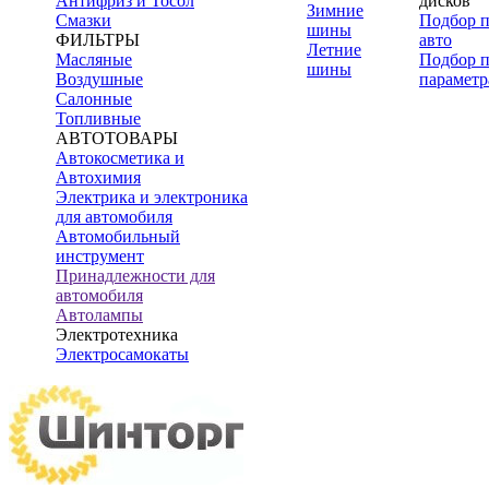
Антифриз и Тосол
дисков
Зимние
Смазки
Подбор 
шины
ФИЛЬТРЫ
авто
Летние
Масляные
Подбор 
шины
Воздушные
параметр
Салонные
Топливные
АВТОТОВАРЫ
Автокосметика и
Автохимия
Электрика и электроника
для автомобиля
Автомобильный
инструмент
Принадлежности для
автомобиля
Автолампы
Электротехника
Электросамокаты