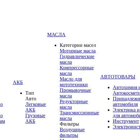
МАСЛА
Категории масел
Моторные масла
Гидравлические
масла
Компрессорные
масла
АВТОТОВАРЫ
Масло для
АКБ
мототехники
Автохимия 
Промывочные
Тип
Автокосмет
масла
Авто
Принадлежн
Редукторные
по
Легковые
автомобиля
масла
АКБ
Электрика и
Трансмиссионные
по
Грузовые
для автомоб
масла
ам
АКБ
Инструмент
Фильтры
Электроинс
Воздушные
фильтры