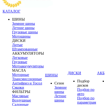
КАТАЛОГ
ШИНЫ
Зимние шины
Летние шины
Грузовые шины
Мотошины
ДИСКИ
Литые
Штампованные
АККУМУЛЯТОРЫ
Легковые
Грузовые
Мотоаккумуляторы
МАСЛА
ДИСКИ
АКБ
Моторные
ШИНЫ
Трансмиссионные
Подбор
Антифриз и Тосол
Сезон
дисков
Смазки
Зимние
Подбор по
ФИЛЬТРЫ
шины
авто
Масляные
Летние
Подбор по
Воздушные
шины
параметрам
Салонные