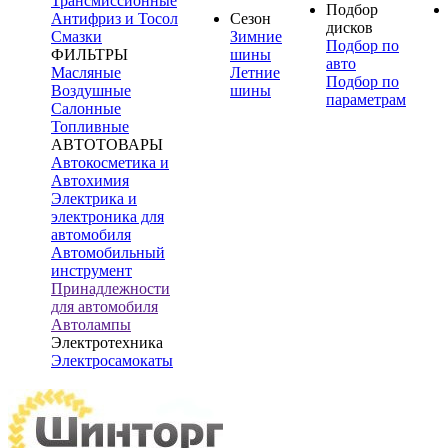
Трансмиссионные
Подбор
Антифриз и Тосол
Сезон
дисков
Смазки
Зимние
Подбор по
ФИЛЬТРЫ
шины
авто
Масляные
Летние
Подбор по
Воздушные
шины
параметрам
Салонные
Топливные
АВТОТОВАРЫ
Автокосметика и
Автохимия
Электрика и
электроника для
автомобиля
Автомобильный
инструмент
Принадлежности
для автомобиля
Автолампы
Электротехника
Электросамокаты