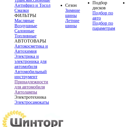
Трансмиссионные
Подбор
Антифриз и Тосол
Сезон
дисков
Смазки
Зимние
Подбор по
ФИЛЬТРЫ
шины
авто
Масляные
Летние
Подбор по
Воздушные
шины
параметрам
Салонные
Топливные
АВТОТОВАРЫ
Автокосметика и
Автохимия
Электрика и
электроника для
автомобиля
Автомобильный
инструмент
Принадлежности
для автомобиля
Автолампы
Электротехника
Электросамокаты