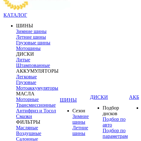
КАТАЛОГ
ШИНЫ
Зимние шины
Летние шины
Грузовые шины
Мотошины
ДИСКИ
Литые
Штампованные
АККУМУЛЯТОРЫ
Легковые
Грузовые
Мотоаккумуляторы
МАСЛА
ДИСКИ
АКБ
Моторные
ШИНЫ
Трансмиссионные
Подбор
Антифриз и Тосол
Сезон
дисков
Смазки
Зимние
Подбор по
ФИЛЬТРЫ
шины
авто
Масляные
Летние
Подбор по
Воздушные
шины
параметрам
Салонные