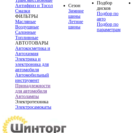
Трансмиссионные
Подбор
Антифриз и Тосол
Сезон
дисков
Смазки
Зимние
Подбор по
ФИЛЬТРЫ
шины
авто
Масляные
Летние
Подбор по
Воздушные
шины
параметрам
Салонные
Топливные
АВТОТОВАРЫ
Автокосметика и
Автохимия
Электрика и
электроника для
автомобиля
Автомобильный
инструмент
Принадлежности
для автомобиля
Автолампы
Электротехника
Электросамокаты