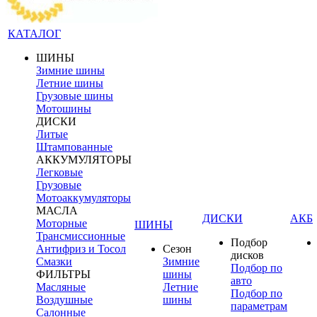
КАТАЛОГ
ШИНЫ
Зимние шины
Летние шины
Грузовые шины
Мотошины
ДИСКИ
Литые
Штампованные
АККУМУЛЯТОРЫ
Легковые
Грузовые
Мотоаккумуляторы
МАСЛА
ДИСКИ
АКБ
Моторные
ШИНЫ
Трансмиссионные
Подбор
Антифриз и Тосол
Сезон
дисков
Смазки
Зимние
Подбор по
ФИЛЬТРЫ
шины
авто
Масляные
Летние
Подбор по
Воздушные
шины
параметрам
Салонные