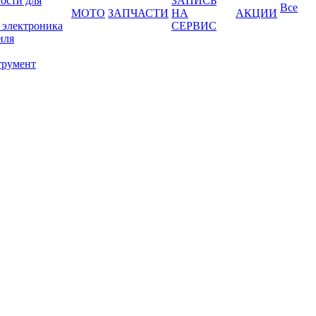
ости для
ЗАПИСЬ
Все
МОТО
ЗАПЧАСТИ
НА
АКЦИИ
 электроника
СЕРВИС
иля
трумент