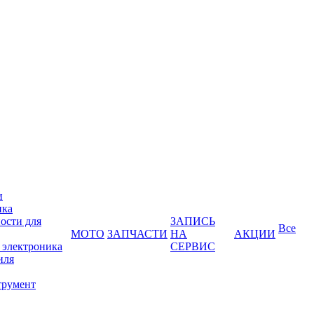
и
ика
ости для
ЗАПИСЬ
Все
МОТО
ЗАПЧАСТИ
НА
АКЦИИ
 электроника
СЕРВИС
иля
трумент