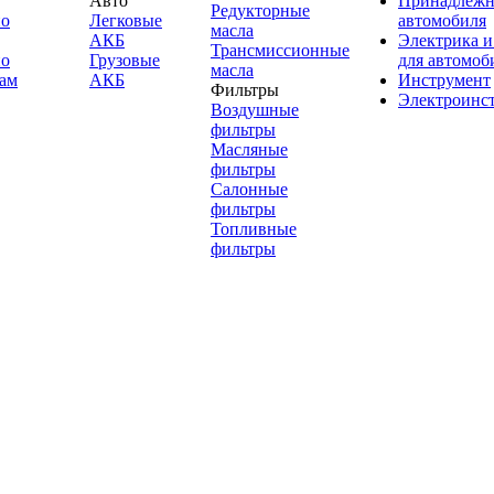
Авто
Принадлежн
Редукторные
по
Легковые
автомобиля
масла
АКБ
Электрика и
Трансмиссионные
по
Грузовые
для автомоб
масла
ам
АКБ
Инструмент
Фильтры
Электроинс
Воздушные
фильтры
Масляные
фильтры
Салонные
фильтры
Топливные
фильтры