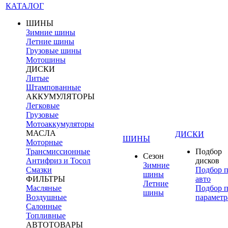
КАТАЛОГ
ШИНЫ
Зимние шины
Летние шины
Грузовые шины
Мотошины
ДИСКИ
Литые
Штампованные
АККУМУЛЯТОРЫ
Легковые
Грузовые
Мотоаккумуляторы
МАСЛА
ДИСКИ
ШИНЫ
Моторные
Трансмиссионные
Подбор
Сезон
Антифриз и Тосол
дисков
Зимние
Смазки
Подбор 
шины
ФИЛЬТРЫ
авто
Летние
Масляные
Подбор 
шины
Воздушные
параметр
Салонные
Топливные
АВТОТОВАРЫ