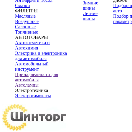
Антифриз и Тосол
дисков
Зимние
Смазки
Подбор 
шины
ФИЛЬТРЫ
авто
Летние
Масляные
Подбор 
шины
Воздушные
параметр
Салонные
Топливные
АВТОТОВАРЫ
Автокосметика и
Автохимия
Электрика и электроника
для автомобиля
Автомобильный
инструмент
Принадлежности для
автомобиля
Автолампы
Электротехника
Электросамокаты