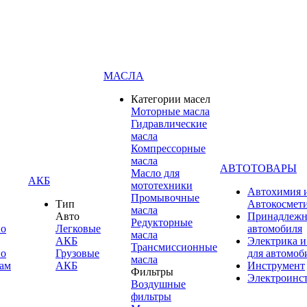
МАСЛА
Категории масел
Моторные масла
Гидравлические
масла
Компрессорные
масла
АВТОТОВАРЫ
Масло для
АКБ
мототехники
Автохимия 
Промывочные
Тип
Автокосмет
масла
Авто
Принадлежн
Редукторные
по
Легковые
автомобиля
масла
АКБ
Электрика и
Трансмиссионные
по
Грузовые
для автомоб
масла
ам
АКБ
Инструмент
Фильтры
Электроинс
Воздушные
фильтры