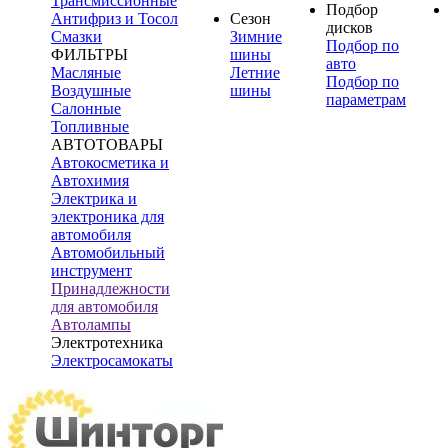
Трансмиссионные
Подбор
Антифриз и Тосол
Сезон
дисков
Смазки
Зимние
Подбор по
ФИЛЬТРЫ
шины
авто
Масляные
Летние
Подбор по
Воздушные
шины
параметрам
Салонные
Топливные
АВТОТОВАРЫ
Автокосметика и
Автохимия
Электрика и
электроника для
автомобиля
Автомобильный
инструмент
Принадлежности
для автомобиля
Автолампы
Электротехника
Электросамокаты