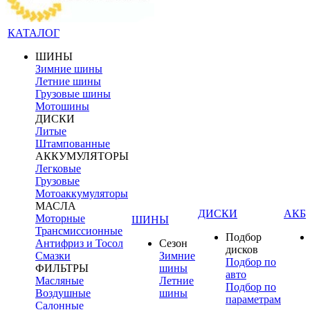
КАТАЛОГ
ШИНЫ
Зимние шины
Летние шины
Грузовые шины
Мотошины
ДИСКИ
Литые
Штампованные
АККУМУЛЯТОРЫ
Легковые
Грузовые
Мотоаккумуляторы
МАСЛА
ДИСКИ
АКБ
Моторные
ШИНЫ
Трансмиссионные
Подбор
Антифриз и Тосол
Сезон
дисков
Смазки
Зимние
Подбор по
ФИЛЬТРЫ
шины
авто
Масляные
Летние
Подбор по
Воздушные
шины
параметрам
Салонные