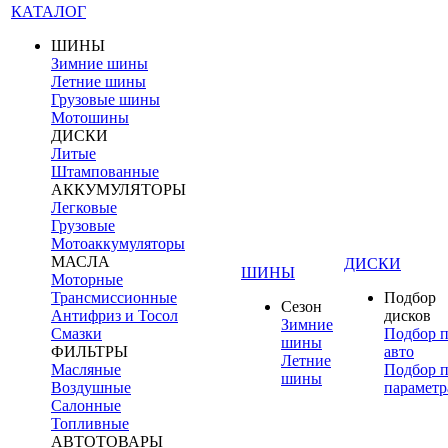
КАТАЛОГ
ШИНЫ
Зимние шины
Летние шины
Грузовые шины
Мотошины
ДИСКИ
Литые
Штампованные
АККУМУЛЯТОРЫ
Легковые
Грузовые
Мотоаккумуляторы
МАСЛА
ДИСКИ
ШИНЫ
Моторные
Трансмиссионные
Подбор
Сезон
Антифриз и Тосол
дисков
Зимние
Смазки
Подбор 
шины
ФИЛЬТРЫ
авто
Летние
Масляные
Подбор 
шины
Воздушные
параметр
Салонные
Топливные
АВТОТОВАРЫ