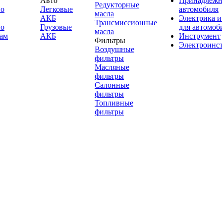
Авто
Принадлежн
Редукторные
по
Легковые
автомобиля
масла
АКБ
Электрика и
Трансмиссионные
по
Грузовые
для автомоб
масла
ам
АКБ
Инструмент
Фильтры
Электроинс
Воздушные
фильтры
Масляные
фильтры
Салонные
фильтры
Топливные
фильтры