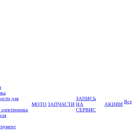
и
ика
ости для
ЗАПИСЬ
Все
МОТО
ЗАПЧАСТИ
НА
АКЦИИ
 электроника
СЕРВИС
иля
трумент