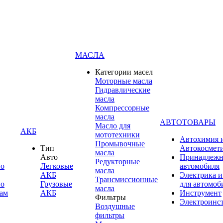
МАСЛА
Категории масел
Моторные масла
Гидравлические
масла
Компрессорные
масла
АВТОТОВАРЫ
Масло для
АКБ
мототехники
Автохимия 
Промывочные
Тип
Автокосмет
масла
Авто
Принадлежн
Редукторные
по
Легковые
автомобиля
масла
АКБ
Электрика и
Трансмиссионные
по
Грузовые
для автомоб
масла
ам
АКБ
Инструмент
Фильтры
Электроинс
Воздушные
фильтры