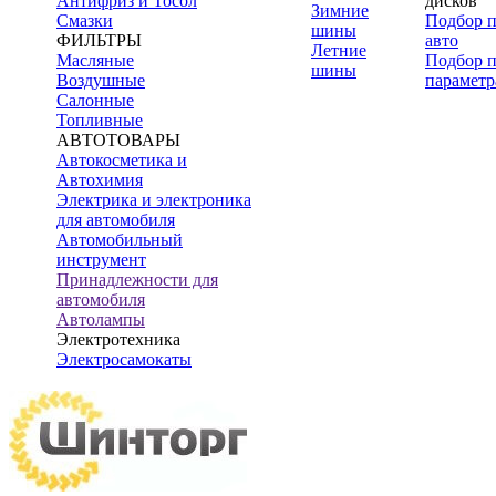
Антифриз и Тосол
дисков
Зимние
Смазки
Подбор 
шины
ФИЛЬТРЫ
авто
Летние
Масляные
Подбор 
шины
Воздушные
параметр
Салонные
Топливные
АВТОТОВАРЫ
Автокосметика и
Автохимия
Электрика и электроника
для автомобиля
Автомобильный
инструмент
Принадлежности для
автомобиля
Автолампы
Электротехника
Электросамокаты