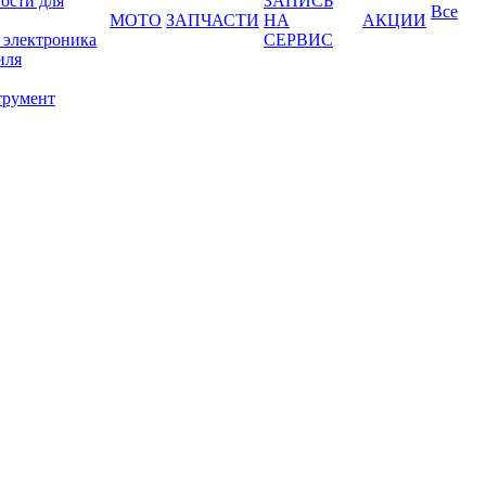
ости для
ЗАПИСЬ
Все
МОТО
ЗАПЧАСТИ
НА
АКЦИИ
 электроника
СЕРВИС
иля
трумент