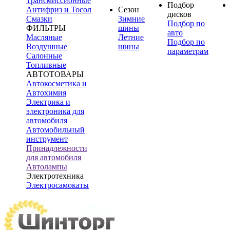
Трансмиссионные
Подбор
Антифриз и Тосол
Сезон
дисков
Смазки
Зимние
Подбор по
ФИЛЬТРЫ
шины
авто
Масляные
Летние
Подбор по
Воздушные
шины
параметрам
Салонные
Топливные
АВТОТОВАРЫ
Автокосметика и
Автохимия
Электрика и
электроника для
автомобиля
Автомобильный
инструмент
Принадлежности
для автомобиля
Автолампы
Электротехника
Электросамокаты