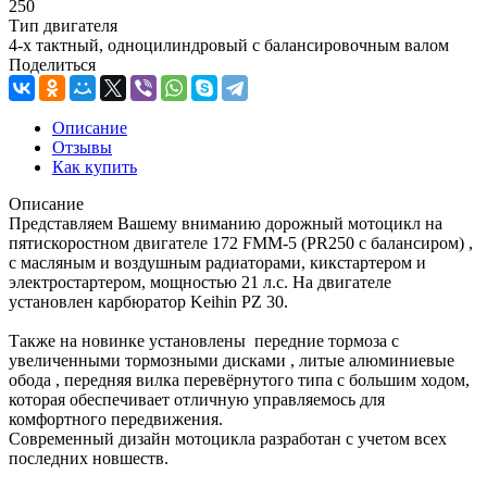
250
Тип двигателя
4-х тактный, одноцилиндровый с балансировочным валом
Поделиться
Описание
Отзывы
Как купить
Описание
Представляем Вашему вниманию дорожный мотоцикл на
пятискоростном двигателе 172 FMM-5 (PR250 с балансиром) ,
с масляным и воздушным радиаторами, кикстартером и
электростартером, мощностью 21 л.с. На двигателе
установлен карбюратор Keihin PZ 30.
Также на новинке установлены передние тормоза с
увеличенными тормозными дисками , литые алюминиевые
обода , передняя вилка перевёрнутого типа с большим ходом,
которая обеспечивает отличную управляемось для
комфортного передвижения.
Современный дизайн мотоцикла разработан с учетом всех
последних новшеств.