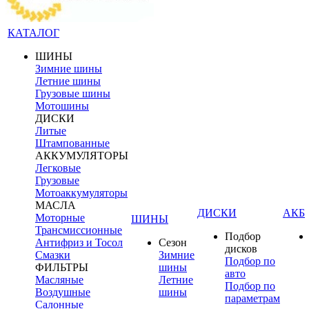
КАТАЛОГ
ШИНЫ
Зимние шины
Летние шины
Грузовые шины
Мотошины
ДИСКИ
Литые
Штампованные
АККУМУЛЯТОРЫ
Легковые
Грузовые
Мотоаккумуляторы
МАСЛА
ДИСКИ
АКБ
Моторные
ШИНЫ
Трансмиссионные
Подбор
Антифриз и Тосол
Сезон
дисков
Смазки
Зимние
Подбор по
ФИЛЬТРЫ
шины
авто
Масляные
Летние
Подбор по
Воздушные
шины
параметрам
Салонные