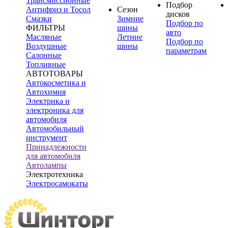
Трансмиссионные
Подбор
Антифриз и Тосол
Сезон
дисков
Смазки
Зимние
Подбор по
ФИЛЬТРЫ
шины
авто
Масляные
Летние
Подбор по
Воздушные
шины
параметрам
Салонные
Топливные
АВТОТОВАРЫ
Автокосметика и
Автохимия
Электрика и
электроника для
автомобиля
Автомобильный
инструмент
Принадлежности
для автомобиля
Автолампы
Электротехника
Электросамокаты