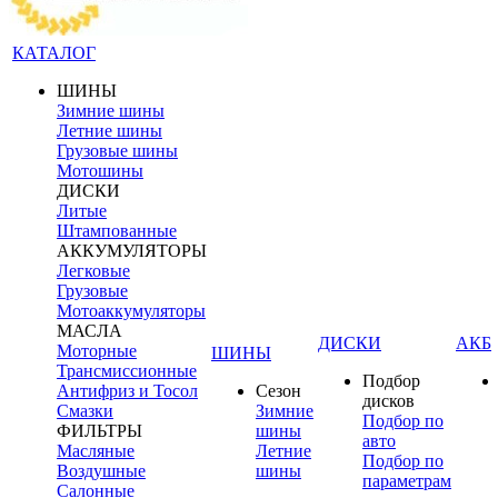
КАТАЛОГ
ШИНЫ
Зимние шины
Летние шины
Грузовые шины
Мотошины
ДИСКИ
Литые
Штампованные
АККУМУЛЯТОРЫ
Легковые
Грузовые
Мотоаккумуляторы
МАСЛА
ДИСКИ
АКБ
Моторные
ШИНЫ
Трансмиссионные
Подбор
Антифриз и Тосол
Сезон
дисков
Смазки
Зимние
Подбор по
ФИЛЬТРЫ
шины
авто
Масляные
Летние
Подбор по
Воздушные
шины
параметрам
Салонные