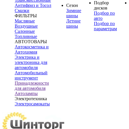
Трансмиссионные
Подбор
Антифриз и Тосол
Сезон
дисков
Смазки
Зимние
Подбор по
ФИЛЬТРЫ
шины
авто
Масляные
Летние
Подбор по
Воздушные
шины
параметрам
Салонные
Топливные
АВТОТОВАРЫ
Автокосметика и
Автохимия
Электрика и
электроника для
автомобиля
Автомобильный
инструмент
Принадлежности
для автомобиля
Автолампы
Электротехника
Электросамокаты