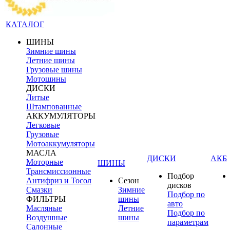
КАТАЛОГ
ШИНЫ
Зимние шины
Летние шины
Грузовые шины
Мотошины
ДИСКИ
Литые
Штампованные
АККУМУЛЯТОРЫ
Легковые
Грузовые
Мотоаккумуляторы
МАСЛА
ДИСКИ
АКБ
Моторные
ШИНЫ
Трансмиссионные
Подбор
Антифриз и Тосол
Сезон
дисков
Смазки
Зимние
Подбор по
ФИЛЬТРЫ
шины
авто
Масляные
Летние
Подбор по
Воздушные
шины
параметрам
Салонные