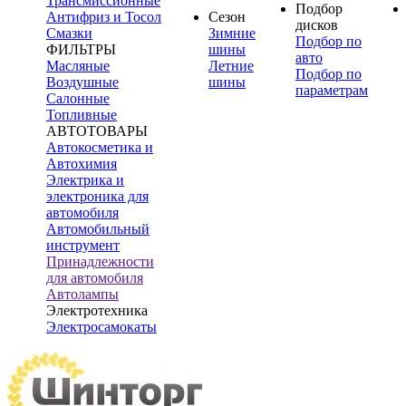
Трансмиссионные
Подбор
Антифриз и Тосол
Сезон
дисков
Смазки
Зимние
Подбор по
ФИЛЬТРЫ
шины
авто
Масляные
Летние
Подбор по
Воздушные
шины
параметрам
Салонные
Топливные
АВТОТОВАРЫ
Автокосметика и
Автохимия
Электрика и
электроника для
автомобиля
Автомобильный
инструмент
Принадлежности
для автомобиля
Автолампы
Электротехника
Электросамокаты