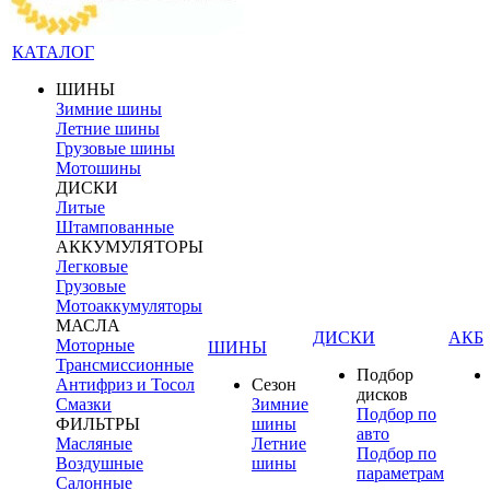
КАТАЛОГ
ШИНЫ
Зимние шины
Летние шины
Грузовые шины
Мотошины
ДИСКИ
Литые
Штампованные
АККУМУЛЯТОРЫ
Легковые
Грузовые
Мотоаккумуляторы
МАСЛА
ДИСКИ
АКБ
Моторные
ШИНЫ
Трансмиссионные
Подбор
Антифриз и Тосол
Сезон
дисков
Смазки
Зимние
Подбор по
ФИЛЬТРЫ
шины
авто
Масляные
Летние
Подбор по
Воздушные
шины
параметрам
Салонные